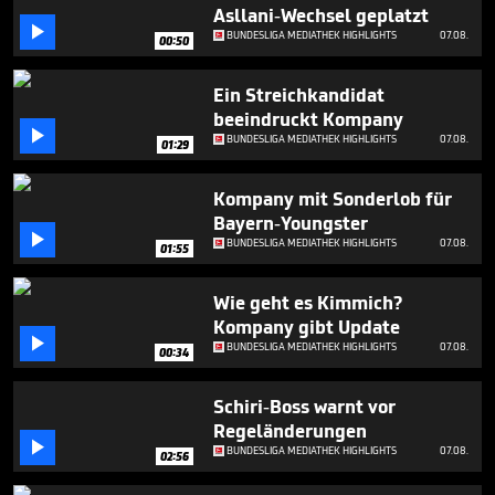
1
Asllani-Wechsel geplatzt
minute,

BUNDESLIGA MEDIATHEK HIGHLIGHTS
07.08.
00:50
58
seconds
Ein Streichkandidat
beeindruckt Kompany

BUNDESLIGA MEDIATHEK HIGHLIGHTS
07.08.
01:29
Kompany mit Sonderlob für
Bayern-Youngster

BUNDESLIGA MEDIATHEK HIGHLIGHTS
07.08.
01:55
Wie geht es Kimmich?
Kompany gibt Update

BUNDESLIGA MEDIATHEK HIGHLIGHTS
07.08.
00:34
Schiri-Boss warnt vor
Regeländerungen

BUNDESLIGA MEDIATHEK HIGHLIGHTS
07.08.
02:56