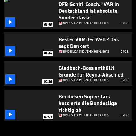
DFB-Schiri-Coach: "VAR in
Deutschland ist absolute
Sonderklasse"

BUNDESLIGA MEDIATHEK HIGHLIGHTS
07.08.
01:05
Bester VAR der Welt? Das
sagt Dankert

BUNDESLIGA MEDIATHEK HIGHLIGHTS
07.08.
01:04
Gladbach-Boss enthüllt
Gründe für Reyna-Abschied

BUNDESLIGA MEDIATHEK HIGHLIGHTS
07.08.
00:56
Bei diesen Superstars
kassierte die Bundesliga
richtig ab

BUNDESLIGA MEDIATHEK HIGHLIGHTS
07.08.
03:01