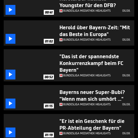
seconds
Youngster für den DFB?

BUNDESLIGA MEDIATHEK HIGHLIGHTS
06.08.
00:41
Herold über Bayern-Zeit: "Mit
das Beste in Europa"

BUNDESLIGA MEDIATHEK HIGHLIGHTS
06.08.
01:02
"Das ist der spannendste
Konkurrenzkampf beim FC
Bayern"

BUNDESLIGA MEDIATHEK HIGHLIGHTS
06.08.
00:52
Bayerns neuer Super-Bubi?
"Wenn man sich umhört ..."

BUNDESLIGA MEDIATHEK HIGHLIGHTS
06.08.
01:15
"Er ist ein Geschenk für die
PR-Abteilung der Bayern"

BUNDESLIGA MEDIATHEK HIGHLIGHTS
06.08.
01:19