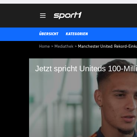

ÜBERSICHT
KATEGORIEN
Home
>
Mediathek
>
Manchester United: Rekord-Einka
Jetzt spricht Uniteds 100-Mi
Jetzt spricht United
United-Rekord-Einkauf Antony sp
Amsterdam zu Manchester United 
Herausforderung.
PREMIER LEAGUE