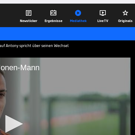





Newsticker
Ergebnisse
Mediathek
Live TV
Originals
uf Antony spricht über seinen Wechsel
llionen-Mann
s 100-Millionen-Mann
richt über seinen Wechsel von Ajax
und freut sich auf die neue
02.09.22