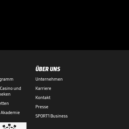
Arsenal-Star mit
Titelansage!

PREMIER LEAGUE
04.05.
00:47
ÜBER UNS
ogramm
Unternehmen
-Casino und
Karriere
theken
Kontakt
etten
Presse
 Akademie
SPORT1 Business