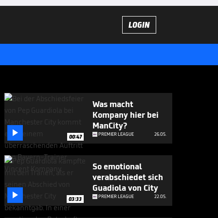
LOGIN
Was macht
Kompany hier bei
ManCity?

PREMIER LEAGUE
26.05.
00:47
So emotional
verabschiedet sich
Guadiola von City

PREMIER LEAGUE
22.05.
03:33