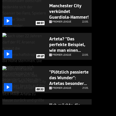
Manchester City
verkündet
Guardiola-Hammer!

PREMIER LEAGUE
22.05.
00:51
Arteta? "Das
perfekte Beispiel,
wie man einen

Verein aufbaut"
PREMIER LEAGUE
22.05.
01:27
"Plötzlich passierte
das Wunder":
Artetas besondere

Meister-Anekdote
PREMIER LEAGUE
21.05.
00:33
"Ich möchte die
Parade mit den