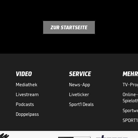
ZUR STARTSEITE
VIDEO
SERVICE
MEHR
Mediathek
News-App
TV-Pr
Livestream
Liveticker
Online
Spielo
Podcasts
Sport1 Deals
Sportw
Doppelpass
SPORT1