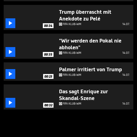
Trump überrascht mit
Anekdote zu Pelé

FIFA KLUB-WM
14.07.
00:34
"Wir werden den Pokal nie
abholen"

FIFA KLUB-WM
14.07.
00:35
Palmer irritiert von Trump

FIFA KLUB-WM
14.07.
00:23
Das sagt Enrique zur
Skandal-Szene

FIFA KLUB-WM
14.07.
00:32