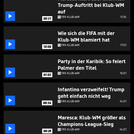
seconds
Trump-Auftritt bei Klub-WM
auf

FIFA KLUB-WM
13.10.
00:31
Wie sich die FIFA mit der
Klub-WM blamiert hat

FIFA KLUB-WM
17.07.
10:00
Party in der Karibik: So feiert
Palmer den Titel

FIFA KLUB-WM
16.07.
01:03
Infantino verzweifelt! Trump
geht einfach nicht weg

FIFA KLUB-WM
14.07.
00:34
Maresca: Klub-WM größer als
Champions-League-Sieg

FIFA KLUB-WM
14.07.
00:29