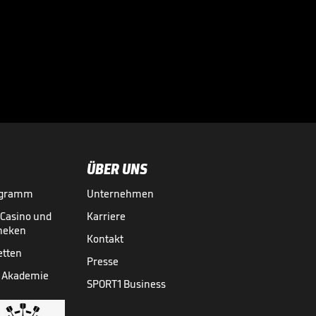
vor
Regeländerungen

BUNDESLIGA MEDIATHEK HIGHLIGHTS
07.08.
02:56
ÜBER UNS
ogramm
Unternehmen
-Casino und
Karriere
theken
Kontakt
etten
Presse
 Akademie
SPORT1 Business