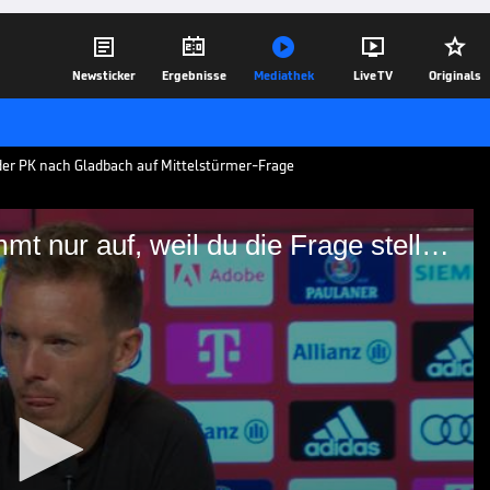





Newsticker
Ergebnisse
Mediathek
Live TV
Originals
der PK nach Gladbach auf Mittelstürmer-Frage
Mittelstürmer-Thematik: "Kommt nur auf, weil du die Frage stellst"
tik: "Kommt nur auf, weil
ervt auf eine Frage zum Thema
t sich für den Bayern-Coach nicht.
28.08.22