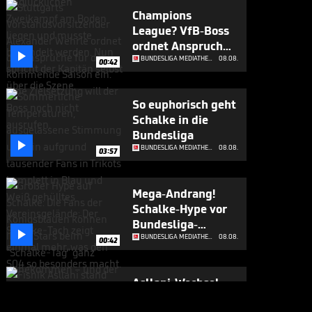
Champions
League? VfB-Boss
ordnet Anspruch

ein
BUNDESLIGA MEDIATHEK HIGHLIGHTS
08.08.
00:42
So euphorisch geht
Schalke in die
Bundesliga

BUNDESLIGA MEDIATHEK HIGHLIGHTS
08.08.
03:57
Mega-Andrang!
Schalke-Hype vor
Bundesliga-

Rückkehr
BUNDESLIGA MEDIATHEK HIGHLIGHTS
08.08.
00:42
Asllani-Wechsel
geplatzt

BUNDESLIGA MEDIATHEK HIGHLIGHTS
07.08.