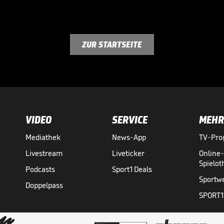
ZUR STARTSEITE
VIDEO
SERVICE
MEHR
Mediathek
News-App
TV-Pr
Livestream
Liveticker
Online
Spielo
Podcasts
Sport1 Deals
Sportw
Doppelpass
SPORT1