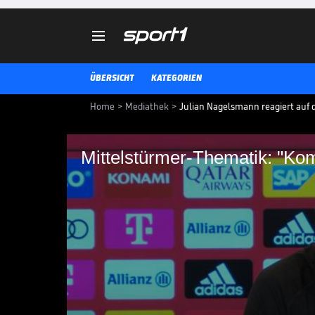

ÜBERSICHT
KATEGORIEN
Home
>
Mediathek
>
Julian Nagelsmann reagiert auf 
Mittelstürmer-Thema
du die Frage stellst"
Julian Nagelsmann reagiert gen
Mittelstürmer. Die Thematik stell
BUNDESLIGA MEDIATHEK HIGHLIGHTS