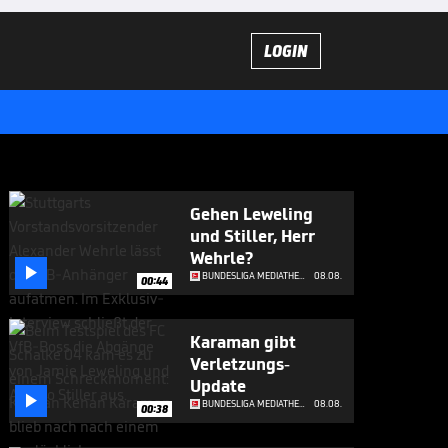
LOGIN
Gehen Leweling
und Stiller, Herr
Wehrle?

BUNDESLIGA MEDIATHEK HIGHLIGHTS
08.08.
00:44
Karaman gibt
Verletzungs-
Update

BUNDESLIGA MEDIATHEK HIGHLIGHTS
08.08.
00:38