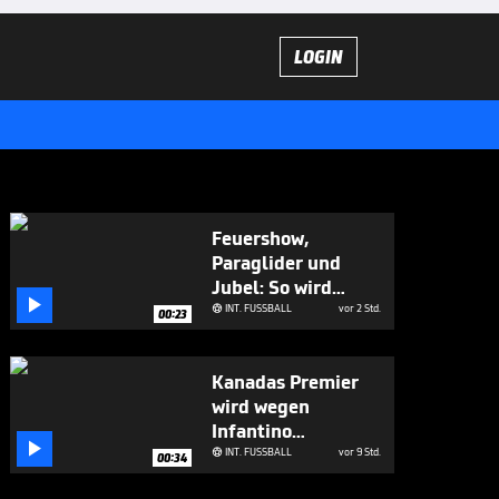
LOGIN
Feuershow,
Paraglider und
Jubel: So wird

dieser WM-Held
INT. FUSSBALL
vor 2 Std.

00:23
empfangen
Kanadas Premier
wird wegen
Infantino

überdeutlich
INT. FUSSBALL
vor 9 Std.

00:34