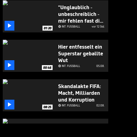
"Unglaublich -
unbeschreiblich -
mir fehlen fast die

Worte!"
INT. FUSSBALL
vor 12 Std.

01:20
Hier entfesselt ein
Superstar geballte
Wut

INT. FUSSBALL
05.08.

00:46
Skandalakte FIFA:
Macht, Milliarden
und Korruption

INT. FUSSBALL
02.08.

08:25
Boateng? "Er ist
für mich wie