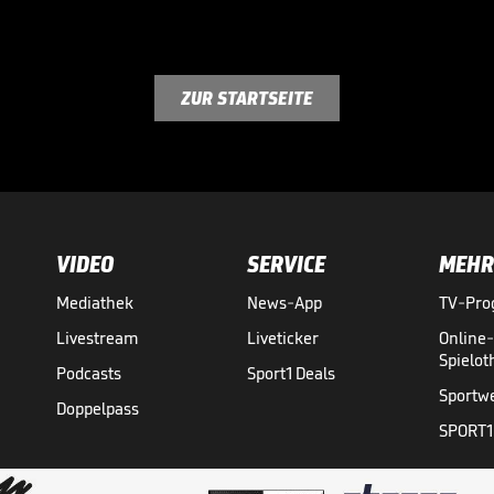
ZUR STARTSEITE
VIDEO
SERVICE
MEHR
Mediathek
News-App
TV-Pr
Livestream
Liveticker
Online
Spielo
Podcasts
Sport1 Deals
Sportw
Doppelpass
SPORT1