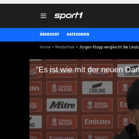

ÜBERSICHT
KATEGORIEN
Home
>
Mediathek
>
Jürgen Klopp vergleicht die Leis
"Es ist wie mit der neuen Dar
"Es ist wie mit der n
Jürgen Klopp hofft nach dem 3:
dass die Öffentlichkeit wegen de
übermütig wird und dem jungen Li
INT. FUSSBALL