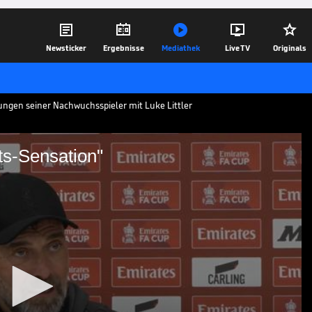





Newsticker
Ergebnisse
Mediathek
Live TV
Originals
tungen seiner Nachwuchsspieler mit Luke Littler
ts-Sensation"
euen Darts-Sensation"
0-Sieg im FA Cup gegen Southampton,
r zwei Tore von Jayden Danns nicht
verpool-Talent seine Zeit lässt.
29.02.24