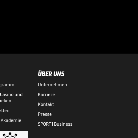
Die Eberl-Attacke
im Video

INT. FUSSBALL
29.07.

01:29
ÜBER UNS
ogramm
Unternehmen
-Casino und
Karriere
theken
Kontakt
etten
Presse
 Akademie
SPORT1 Business