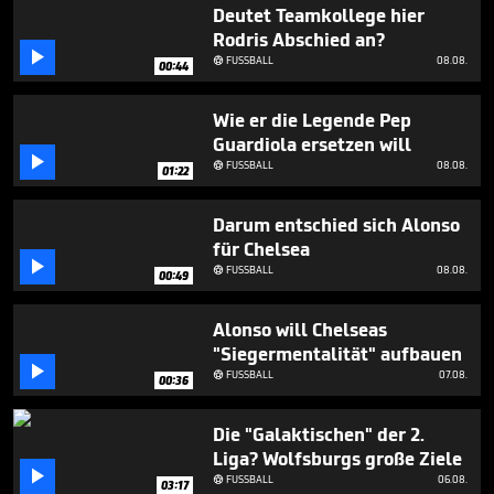
5
Deutet Teamkollege hier
minutes,
Rodris Abschied an?
3

FUSSBALL
08.08.
seconds

00:44
Wie er die Legende Pep
Guardiola ersetzen will

FUSSBALL
08.08.

01:22
Darum entschied sich Alonso
für Chelsea

FUSSBALL
08.08.

00:49
Alonso will Chelseas
"Siegermentalität" aufbauen

FUSSBALL
07.08.

00:36
Die "Galaktischen" der 2.
Liga? Wolfsburgs große Ziele

FUSSBALL
06.08.

03:17