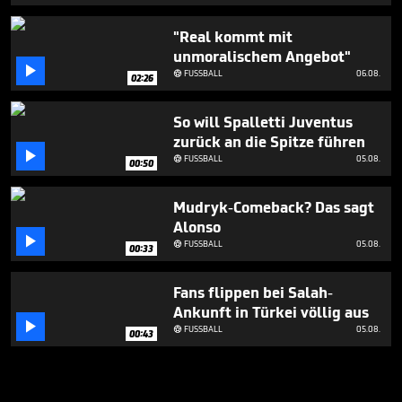
"Real kommt mit
unmoralischem Angebot"

FUSSBALL
06.08.

02:26
So will Spalletti Juventus
zurück an die Spitze führen

FUSSBALL
05.08.

00:50
Mudryk-Comeback? Das sagt
Alonso

FUSSBALL
05.08.

00:33
Fans flippen bei Salah-
Ankunft in Türkei völlig aus

FUSSBALL
05.08.

00:43