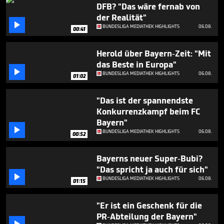
minute,
DFB? "Das wäre fernab von
5
der Realität"
seconds

BUNDESLIGA MEDIATHEK HIGHLIGHTS
06.08.
00:41
Herold über Bayern-Zeit: "Mit
das Beste in Europa"

BUNDESLIGA MEDIATHEK HIGHLIGHTS
06.08.
01:02
"Das ist der spannendste
Konkurrenzkampf beim FC
Bayern"

BUNDESLIGA MEDIATHEK HIGHLIGHTS
06.08.
00:52
Bayerns neuer Super-Bubi?
"Das spricht ja auch für sich"

BUNDESLIGA MEDIATHEK HIGHLIGHTS
06.08.
01:15
"Er ist ein Geschenk für die
PR-Abteilung der Bayern"