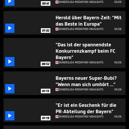

minutes,
BUNDESLIGA MEDIATHEK HIGHLIGHTS
06.08.
00:41
7
seconds
Herold über Bayern-Zeit: "Mit
das Beste in Europa"

BUNDESLIGA MEDIATHEK HIGHLIGHTS
06.08.
01:02
"Das ist der spannendste
Konkurrenzkampf beim FC
Bayern"

BUNDESLIGA MEDIATHEK HIGHLIGHTS
06.08.
00:52
Bayerns neuer Super-Bubi?
"Wenn man sich umhört ..."

BUNDESLIGA MEDIATHEK HIGHLIGHTS
06.08.
01:15
"Er ist ein Geschenk für die
PR-Abteilung der Bayern"

BUNDESLIGA MEDIATHEK HIGHLIGHTS
06.08.
01:19