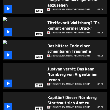
minute,
abzusehen
45

seconds
2. BUNDESLIGA MEDIATHEK HIGHLIGHTS
06.08.
02:14
Titelfavorit Wolfsburg? "Es
kommt enormer Druck"

2. BUNDESLIGA MEDIATHEK HIGHLIGHTS
05.08.
01:12
Das bittere Ende einer
scheinbaren Traumehe

2. BUNDESLIGA MEDIATHEK HIGHLIGHTS
05.08.
02:33
Justvan verrät: Das kann
Nürnberg von Argentinien
lernen

2. BUNDESLIGA MEDIATHEK HIGHLIGHTS
05.08.
02:03
Kapitän? Dieser Nürnberg-
Star traut sich Amt zu

2. BUNDESLIGA MEDIATHEK HIGHLIGHTS
05.08.
02:12