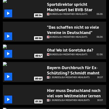
35
Sportdirektor spricht
seconds
Machtwort bei BVB-Star

BUNDESLIGA MEDIATHEK HIGHLIGHTS
06.08.
00:34
"Das schaffen nicht so viele
Vereine in Deutschland"

BUNDESLIGA MEDIATHEK HIGHLIGHTS
06.08.
00:56
Oha! Wo ist Goretzka da?

BUNDESLIGA MEDIATHEK HIGHLIGHTS
02.08.
00:47
Bayern-Durchbruch für Ex-
Schützling? Schmidt mahnt

2. BUNDESLIGA MEDIATHEK HIGHLIGHTS
30.07.
00:48
Hier muss Deutschland noch
viel vom Weltmeister lernen

2. BUNDESLIGA MEDIATHEK HIGHLIGHTS
30.07.
01:36