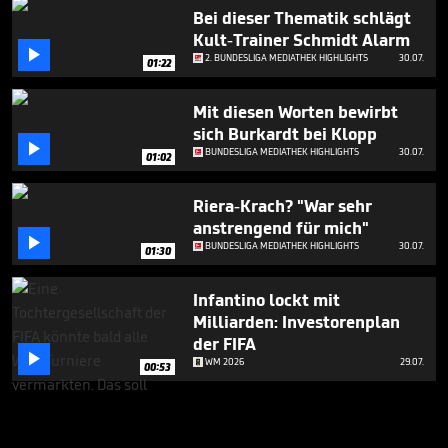
Bei dieser Thematik schlägt
Kult-Trainer Schmidt Alarm

2. BUNDESLIGA MEDIATHEK HIGHLIGHTS
30.07.
01:22
Mit diesen Worten bewirbt
sich Burkardt bei Klopp

BUNDESLIGA MEDIATHEK HIGHLIGHTS
30.07.
01:02
Riera-Krach? "War sehr
anstrengend für mich"

BUNDESLIGA MEDIATHEK HIGHLIGHTS
30.07.
01:30
Infantino lockt mit
Milliarden: Investorenplan
der FIFA

WM 2026
29.07.
00:53