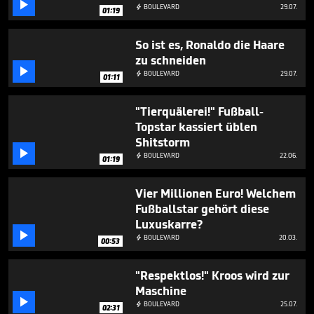

BOULEVARD
29.07.

01:19
So ist es, Ronaldo die Haare
zu schneiden

BOULEVARD
29.07.

01:11
"Tierquälerei!" Fußball-
Topstar kassiert üblen
Shitstorm

BOULEVARD
22.06.

01:19
Vier Millionen Euro! Welchem
Fußballstar gehört diese
Luxuskarre?

BOULEVARD
20.03.

00:53
"Respektlos!" Kroos wird zur
Maschine

BOULEVARD
25.07.

02:31