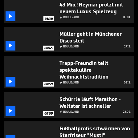
1
43 Mio.! Neymar protzt mit
minute,
neuem Luxus-Spielzeug
3

seconds
BOULEVARD
07.01.

01:30
Müller geht in Münchener
Disco steil

BOULEVARD
27.12.

00:45
Trapp-Freundin teilt
spektakuläre
Weihnachtstradition

BOULEVARD
26.12.

00:59
Schürrle läuft Marathon -
Weltstar ist schneller

BOULEVARD
22.09.

00:50
Fußballprofis schwärmen von
Starfriseur "Musti"