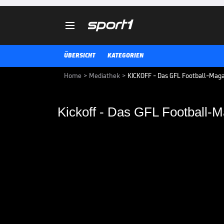

ÜBERSICHT
KATEGORIEN
Home
>
Mediathek
>
KICKOFF - Das GFL Football-Magaz
Kickoff - Das GFL Football-M
Kickoff - Das GFL Fo
Im wöchentlichen Format "Kickoff
SPORT1 im FREE TV über den letz
GFL