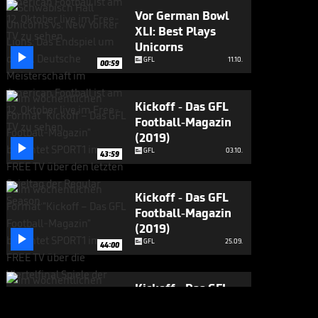
Vor German Bowl
XLI: Best Plays
Unicorns

GFL
11.10.
00:59
Kickoff - Das GFL
Football-Magazin
(2019)

GFL
03.10.
43:59
Kickoff - Das GFL
Football-Magazin
(2019)

GFL
25.09.
44:00
Kickoff - Das GFL
Football-Magazin