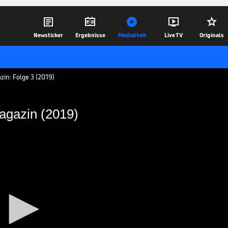





Newsticker
Ergebnisse
Mediathek
Live TV
Originals
in: Folge 3 (2019)
agazin (2019)
otball-Magazin (2019)
 – Das GFL Football-Magazin" berichtet
ten Spieltag der Regular Season.
19.09.19