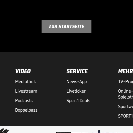
ZUR STARTSEITE
VIDEO
SERVICE
MEHR
Mediathek
News-App
TV-Pr
Livestream
Liveticker
Online
Spielo
Podcasts
Sport1 Deals
Sportw
Doppelpass
SPORT1