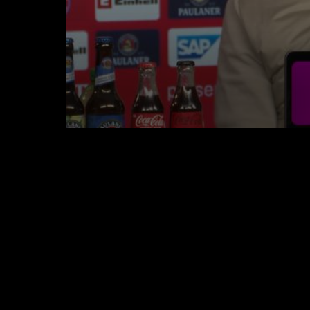
0
seconds
of
45
seconds
Volume
90%