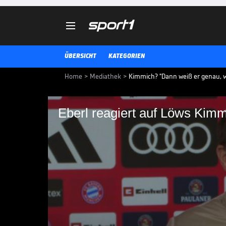

ÜBERSICHT
KATEGORIEN
Home
>
Mediathek
>
Kimmich? "Dann weiß er genau, w
Eberl reagiert auf Löws Kim
Eberl reagiert auf L
FCB-Sportvorstand Max Eberl spr
Joshua Kimmich.
BUNDESLIGA MEDIATHEK HIGHLIGHTS