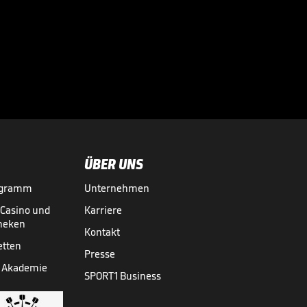
Sportdirektor
spricht Machtwort
bei BVB-Star

BUNDESLIGA MEDIATHEK HIGHLIGHTS
06.08.
00:34
ÜBER UNS
ogramm
Unternehmen
-Casino und
Karriere
theken
Kontakt
etten
Presse
 Akademie
SPORT1 Business