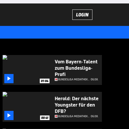
LOGIN
Vom Bayern-Talent
zum Bundesliga-
Profi

BUNDESLIGA MEDIATHEK HIGHLIGHTS
06.08.
01:04
Herold: Der nächste
Youngster für den
DFB?

BUNDESLIGA MEDIATHEK HIGHLIGHTS
06.08.
00:41