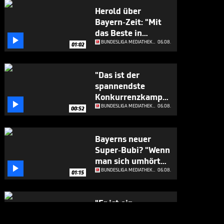
Herold über
Bayern-Zeit: "Mit
das Beste in

Europa"
BUNDESLIGA MEDIATHEK HIGHLIGHTS
06.08.
01:02
"Das ist der
spannendste
Konkurrenzkampf

beim FC Bayern"
BUNDESLIGA MEDIATHEK HIGHLIGHTS
06.08.
00:52
Bayerns neuer
Super-Bubi? "Wenn
man sich umhört

..."
BUNDESLIGA MEDIATHEK HIGHLIGHTS
06.08.
01:15
"Er ist ein
Geschenk für die