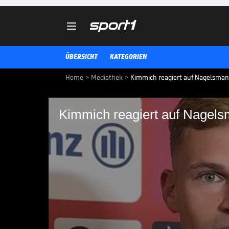

ÜBERSICHT
KATEGORIEN
Home
>
Mediathek
>
Kimmich reagiert auf Nagelsm
Kimmich reagiert auf Nage
Kimmich reagiert a
Bundestrainer Julian Nagelsman
Team nun im zentralen Mittelfeld
Bayern-Star auf die Entscheidun
BUNDESLIGA MEDIATHEK HIGHLIGHTS