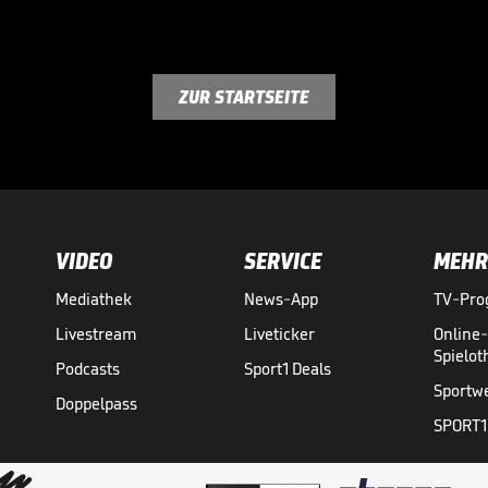
ZUR STARTSEITE
VIDEO
SERVICE
MEHR
Mediathek
News-App
TV-Pr
Livestream
Liveticker
Online
Spielo
Podcasts
Sport1 Deals
Sportw
Doppelpass
SPORT1