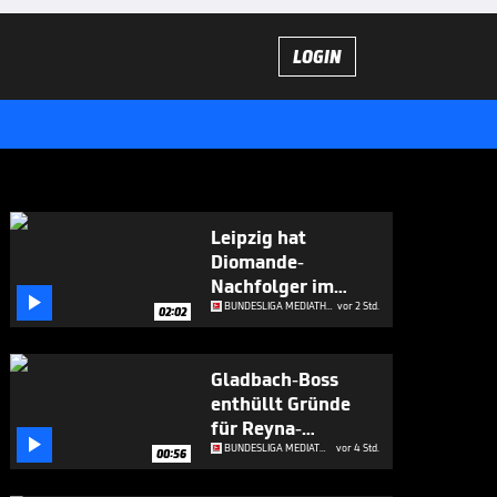
LOGIN
Leipzig hat
Diomande-
Nachfolger im

Visier
BUNDESLIGA MEDIATHEK HIGHLIGHTS
vor 2 Std.
02:02
Gladbach-Boss
enthüllt Gründe
für Reyna-

Abschied
BUNDESLIGA MEDIATHEK HIGHLIGHTS
vor 4 Std.
00:56