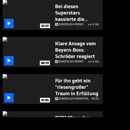
Bei diesen
Superstars
kassierte die

Bundesliga richtig
BUNDESLIGA MEDIATHEK HIGHLIGHTS
vor 4 Std.
03:01
ab
Klare Ansage vom
Bayern-Boss:
Schröder reagiert

BUNDESLIGA MEDIATHEK HIGHLIGHTS
vor 4 Std.
00:39
Für ihn geht ein
"riesengroßer"
Traum in Erfüllung

BUNDESLIGA MEDIATHEK HIGHLIGHTS
06.08.
01:04
DFB? "Das wäre
fernab von der