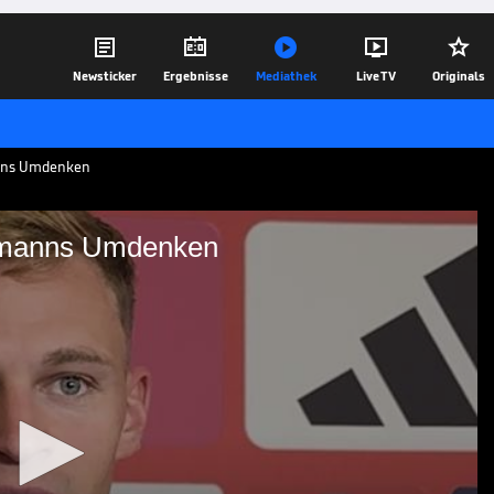





Newsticker
Ergebnisse
Mediathek
Live TV
Originals
anns Umdenken
lsmanns Umdenken
uf Nagelsmanns Umdenken
n kündigte an, Joshua Kimmich im DFB-
 spielen zu lassen. Nun reagiert der
g.
02.08.25