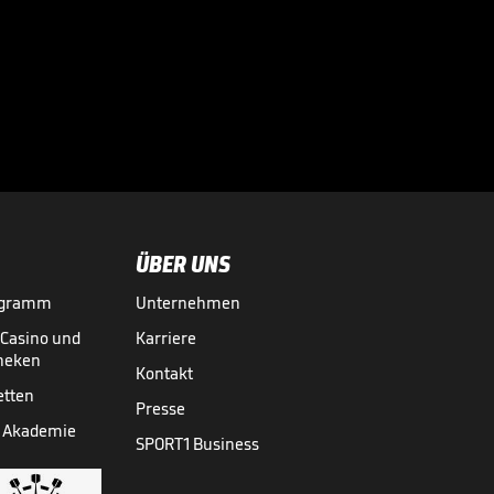
"Auf dem Weg, den
FC Bayern der
Zukunft zu

verkörpern"
BUNDESLIGA MEDIATHEK HIGHLIGHTS
06.08.
01:19
ÜBER UNS
ogramm
Unternehmen
-Casino und
Karriere
theken
Kontakt
etten
Presse
 Akademie
SPORT1 Business