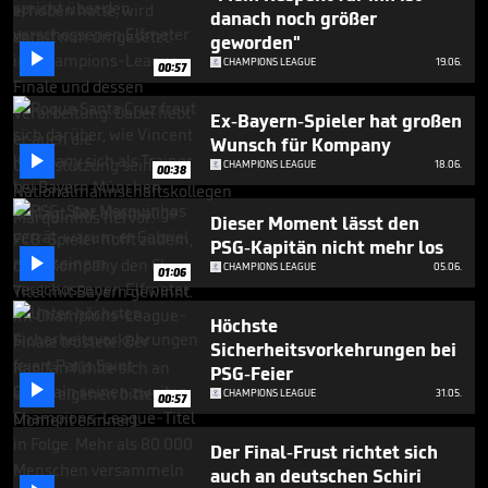
minute,
danach noch größer
33
geworden"
seconds

CHAMPIONS LEAGUE
19.06.
00:57
Ex-Bayern-Spieler hat großen
Wunsch für Kompany

CHAMPIONS LEAGUE
18.06.
00:38
Dieser Moment lässt den
PSG-Kapitän nicht mehr los

CHAMPIONS LEAGUE
05.06.
01:06
Höchste
Sicherheitsvorkehrungen bei
PSG-Feier

CHAMPIONS LEAGUE
31.05.
00:57
Der Final-Frust richtet sich
auch an deutschen Schiri