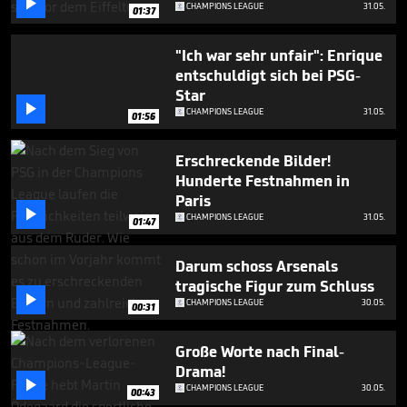

CHAMPIONS LEAGUE
31.05.
01:37
"Ich war sehr unfair": Enrique
entschuldigt sich bei PSG-
Star

CHAMPIONS LEAGUE
31.05.
01:56
Erschreckende Bilder!
Hunderte Festnahmen in
Paris

CHAMPIONS LEAGUE
31.05.
01:47
Darum schoss Arsenals
tragische Figur zum Schluss

CHAMPIONS LEAGUE
30.05.
00:31
Große Worte nach Final-
Drama!

CHAMPIONS LEAGUE
30.05.
00:43