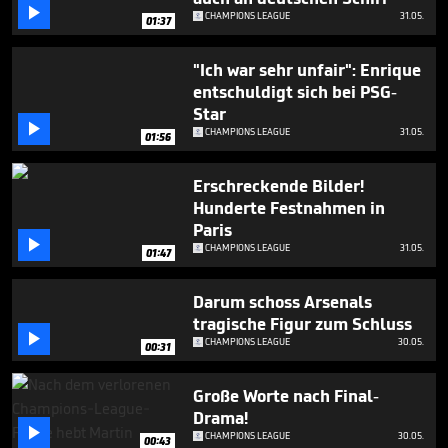

CHAMPIONS LEAGUE
31.05.
01:37
"Ich war sehr unfair": Enrique
entschuldigt sich bei PSG-
Star

CHAMPIONS LEAGUE
31.05.
01:56
Erschreckende Bilder!
Hunderte Festnahmen in
Paris

CHAMPIONS LEAGUE
31.05.
01:47
Darum schoss Arsenals
tragische Figur zum Schluss

CHAMPIONS LEAGUE
30.05.
00:31
Große Worte nach Final-
Drama!

CHAMPIONS LEAGUE
30.05.
00:43