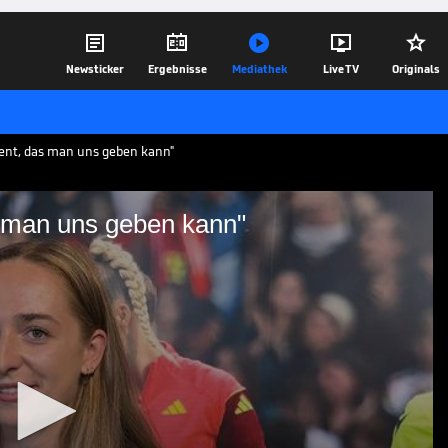





Newsticker
Ergebnisse
Mediathek
Live TV
Originals
ent, das man uns geben kann"
 man uns geben kann"
nt, das man uns geben
rne freut sich über die Euphorie über
21.07.25