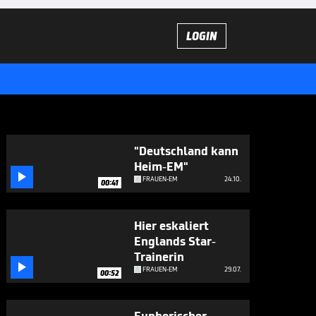
LOGIN
"Deutschland kann
Heim-EM"

FRAUEN-EM
24.10.
00:41
Hier eskaliert
Englands Star-
Trainerin

FRAUEN-EM
29.07.
00:52