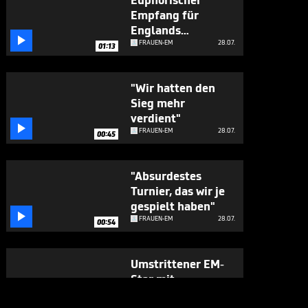
Euphorischer
Empfang für
Englands

Heldinnen
FRAUEN-EM
28.07.
01:13
"Wir hatten den
Sieg mehr
verdient"

FRAUEN-EM
28.07.
00:45
"Absurdestes
Turnier, das wir je
gespielt haben"

FRAUEN-EM
28.07.
00:54
Umstrittener EM-
Star mit
süffisanter

FRAUEN-EM
28.07.