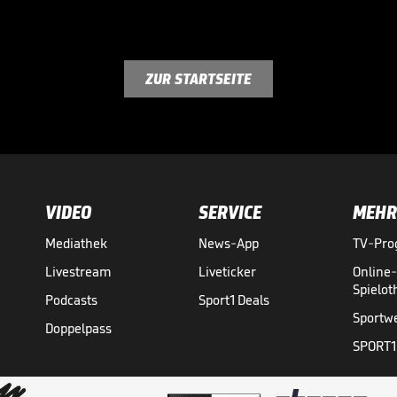
ZUR STARTSEITE
VIDEO
SERVICE
MEHR
Mediathek
News-App
TV-Pr
Livestream
Liveticker
Online
Spielo
Podcasts
Sport1 Deals
Sportw
Doppelpass
SPORT1