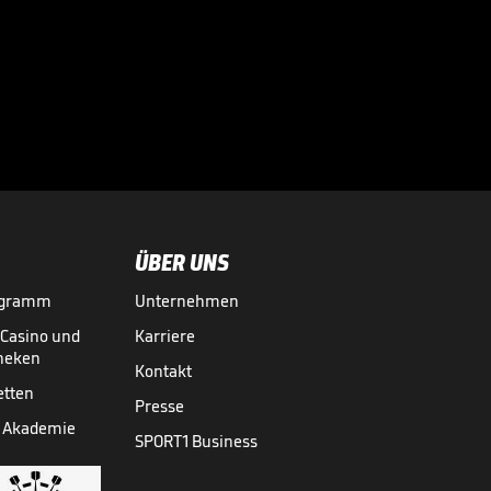
Elektrisierende
Stimmung vor
Gigantenduell!

FRAUEN-EM
27.07.
00:52
ÜBER UNS
ogramm
Unternehmen
-Casino und
Karriere
theken
Kontakt
etten
Presse
 Akademie
SPORT1 Business