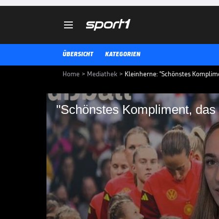

ÜBERSICHT
KATEGORIEN
Home
>
Mediathek
>
Kleinherne: "Schönstes Komplim
"Schönstes Kompliment, das
"Schönstes Komplime
kann"
DFB-Verteidigerin Sophia Kleinhe
den bisherigen Erfolg in der EM.
FRAUEN-EM