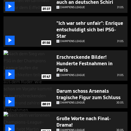
auch an deutschen Schiri

CHAMPIONS LEAGUE
31.05.
01:37
"Ich war sehr unfair": Enrique
entschuldigt sich bei PSG-
Star

CHAMPIONS LEAGUE
31.05.
01:56
Erschreckende Bilder!
Hunderte Festnahmen in
Paris

CHAMPIONS LEAGUE
31.05.
01:47
Darum schoss Arsenals
tragische Figur zum Schluss

CHAMPIONS LEAGUE
30.05.
00:31
Große Worte nach Final-
Drama!

CHAMPIONS LEAGUE
30.05.