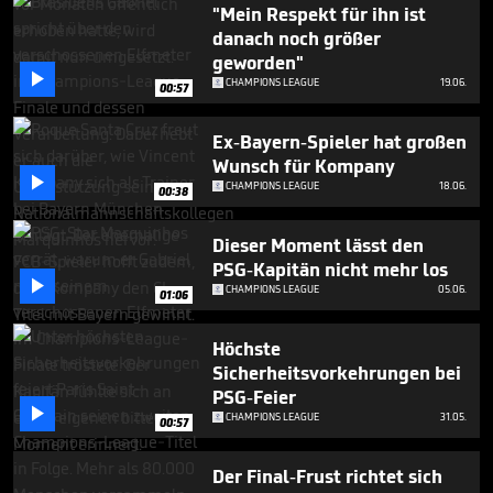
minute,
"Mein Respekt für ihn ist
10
danach noch größer
seconds
geworden"

CHAMPIONS LEAGUE
19.06.
00:57
Ex-Bayern-Spieler hat großen
Wunsch für Kompany

CHAMPIONS LEAGUE
18.06.
00:38
Dieser Moment lässt den
PSG-Kapitän nicht mehr los

CHAMPIONS LEAGUE
05.06.
01:06
Höchste
Sicherheitsvorkehrungen bei
PSG-Feier

CHAMPIONS LEAGUE
31.05.
00:57
Der Final-Frust richtet sich