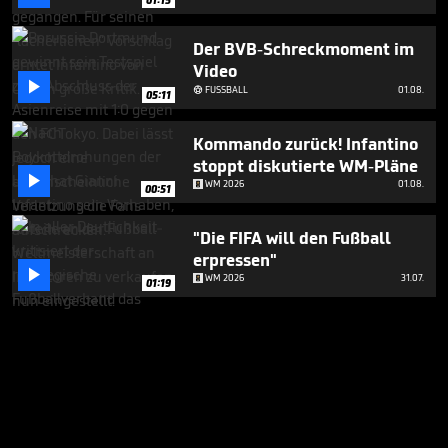
Der BVB-Schreckmoment im
Video

FUSSBALL
01.08.

05:11
Kommando zurück! Infantino
stoppt diskutierte WM-Pläne

WM 2026
01.08.
00:51
"Die FIFA will den Fußball
erpressen"

WM 2026
31.07.
01:19