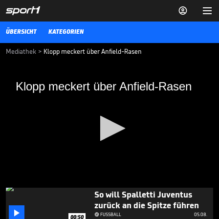


ÜBERSICHT
KATEGORIEN
Mediathek
>
Klopp meckert über Anfield-Rasen
Klopp meckert über Anfield-Rasen
Klopp meckert über Anfield-Rasen
Nach dem enttäuschenden 0:0 gegen Southampton beklagt sich
Jürgen Kopp über die schlechten Platzverhältnisse.
FUSSBALL
08.05.17
Fans flippen bei Salah-
Ankunft in Türkei völlig aus

FUSSBALL
05.08.

00:43
0
So will Spalletti Juventus
seconds
zurück an die Spitze führen
of

1
FUSSBALL
05.08.

00:50