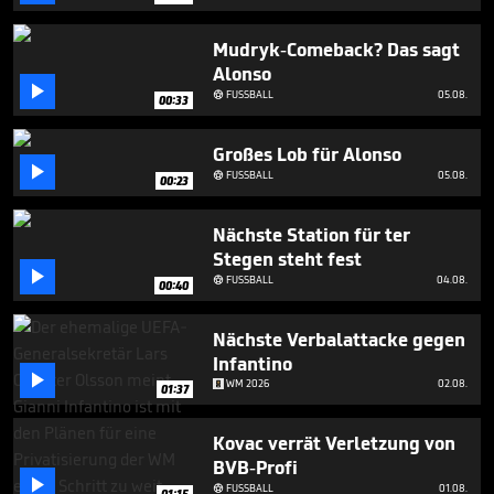
minute,
9
seconds
Mudryk-Comeback? Das sagt
Alonso

FUSSBALL
05.08.

00:33
Großes Lob für Alonso

FUSSBALL
05.08.

00:23
Nächste Station für ter
Stegen steht fest

FUSSBALL
04.08.

00:40
Nächste Verbalattacke gegen
Infantino

WM 2026
02.08.
01:37
Kovac verrät Verletzung von
BVB-Profi

FUSSBALL
01.08.

01:15