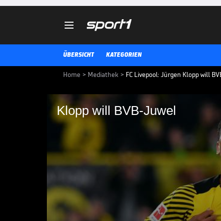

ÜBERSICHT
KATEGORIEN
Home
>
Mediathek
>
FC Livepool: Jürgen Klopp will BV
Klopp will BVB-Juwel
Klopp will BVB-Juwe
Jürgen Klopp hat ein BVB-Juwel i
Wunschspieler kommenden Somme
TRANSFERMARKT