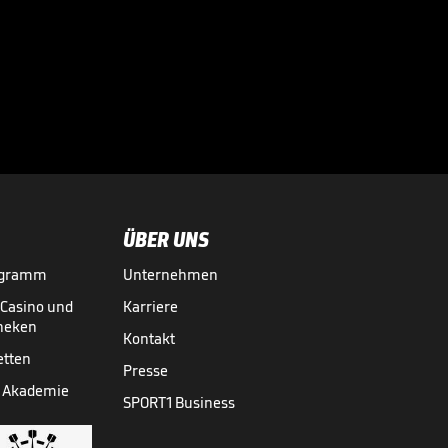
Profis – ein
auffälliges Detail

BUNDESLIGA MEDIATHEK HIGHLIGHTS
02.08.
02:18
ÜBER UNS
ogramm
Unternehmen
-Casino und
Karriere
theken
Kontakt
etten
Presse
 Akademie
SPORT1 Business