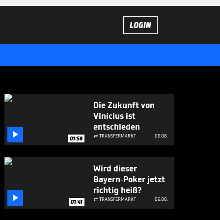
LOGIN
Die Zukunft von
Vinícius ist
entschieden

TRANSFERMARKT
06.08.

01:58
Wird dieser
Bayern-Poker jetzt
richtig heiß?

TRANSFERMARKT
06.08.

01:41