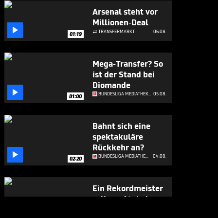
Arsenal steht vor
Millionen-Deal

TRANSFERMARKT
06.08.

01:19
Mega-Transfer? So
ist der Stand bei
Diomande

BUNDESLIGA MEDIATHEK HIGHLIGHTS
05.08.
01:00
Bahnt sich eine
spektakuläre
Rückkehr an?

BUNDESLIGA MEDIATHEK HIGHLIGHTS
04.08.
02:20
Ein Rekordmeister
soll um Atubolu
buhlen
