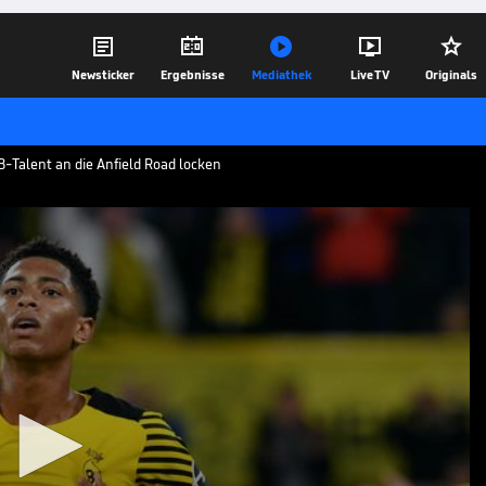





Newsticker
Ergebnisse
Mediathek
Live TV
Originals
B-Talent an die Anfield Road locken
l
m Auge. Der Trainer der Reds soll seinen
r nach Liverpool holen wollen.
08.09.21