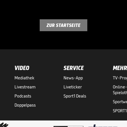
ZUR STARTSEITE
VIDEO
SERVICE
MEHR
Mediathek
News-App
TV-Pr
Livestream
Liveticker
Online
Spielo
Podcasts
Sport1 Deals
Sportw
Doppelpass
SPORT1