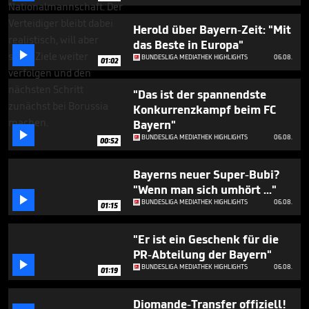
seconds
Herold über Bayern-Zeit: "Mit
das Beste in Europa"

BUNDESLIGA MEDIATHEK HIGHLIGHTS
06.08.
01:02
"Das ist der spannendste
Konkurrenzkampf beim FC
Bayern"

BUNDESLIGA MEDIATHEK HIGHLIGHTS
06.08.
00:52
Bayerns neuer Super-Bubi?
"Wenn man sich umhört ..."

BUNDESLIGA MEDIATHEK HIGHLIGHTS
06.08.
01:15
"Er ist ein Geschenk für die
PR-Abteilung der Bayern"

BUNDESLIGA MEDIATHEK HIGHLIGHTS
06.08.
01:19
Diomande-Transfer offiziell!