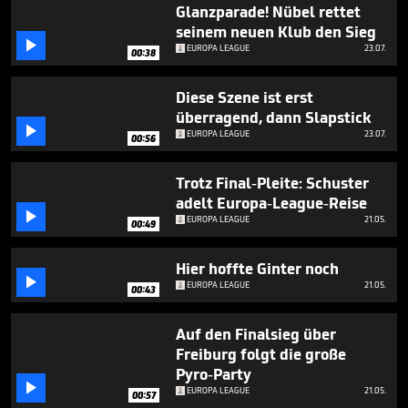
seconds
Glanzparade! Nübel rettet
seinem neuen Klub den Sieg

EUROPA LEAGUE
23.07.
00:38
Diese Szene ist erst
überragend, dann Slapstick

EUROPA LEAGUE
23.07.
00:56
Trotz Final-Pleite: Schuster
adelt Europa-League-Reise

EUROPA LEAGUE
21.05.
00:49
Hier hoffte Ginter noch

EUROPA LEAGUE
21.05.
00:43
Auf den Finalsieg über
Freiburg folgt die große
Pyro-Party

EUROPA LEAGUE
21.05.
00:57