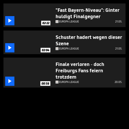
"Fast Bayern-Niveau": Ginter
huldigt Finalgegner

EUROPA LEAGUE
21.05.
02:22
Schuster hadert wegen dieser
Szene

EUROPA LEAGUE
21.05.
02:04
Finale verloren - doch
Freiburgs Fans feiern
trotzdem

EUROPA LEAGUE
20.05.
00:56