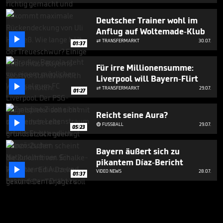
Deutscher Trainer wohl im
Anflug auf Woltemade-Klub

TRANSFERMARKT
30.07.

01:37
Für irre Millionensumme:
Liverpool will Bayern-Flirt

TRANSFERMARKT
29.07.

01:27
Reicht seine Aura?

FUSSBALL
29.07.

05:23
Bayern äußert sich zu
pikantem Díaz-Bericht

VIDEO NEWS
28.07.
01:37