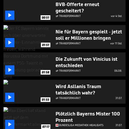
4
BVB-Offerte erneut
minutes,
gescheitert?
4

seconds
TRANSFERMARKT
vor 4 Std.

00:51
Nie für Bayern gespielt - jetzt
soll er Millionen bringen

TRANSFERMARKT
vor 11 Std.

01:51
Die Zukunft von Vinícius ist
entschieden

TRANSFERMARKT
06.08.

01:58
Wird Asllanis Traum
tatsächlich wahr?

TRANSFERMARKT
31.07.

01:55
Plötzlich Bayerns Mister 100
Prozent

BUNDESLIGA MEDIATHEK HIGHLIGHTS
31.07.
07:17