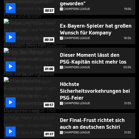
seconds
geworden"

CHAMPIONS LEAGUE
19.06.
00:57
Ex-Bayern-Spieler hat großen
Wunsch für Kompany

CHAMPIONS LEAGUE
18.06.
00:38
Dieser Moment lässt den
PSG-Kapitän nicht mehr los

CHAMPIONS LEAGUE
05.06.
01:06
Höchste
Sicherheitsvorkehrungen bei
PSG-Feier

CHAMPIONS LEAGUE
31.05.
00:57
Der Final-Frust richtet sich
auch an deutschen Schiri

CHAMPIONS LEAGUE
31.05.
01:37