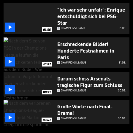
"Ich war sehr unfair": Enrique
entschuldigt sich bei PSG-
Star

CHAMPIONS LEAGUE
31.05.
01:56
Erschreckende Bilder!
Hunderte Festnahmen in
Paris

CHAMPIONS LEAGUE
31.05.
01:47
Darum schoss Arsenals
tragische Figur zum Schluss

CHAMPIONS LEAGUE
30.05.
00:31
Große Worte nach Final-
Drama!

CHAMPIONS LEAGUE
30.05.
00:43