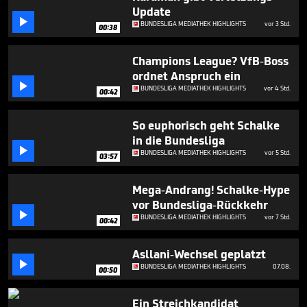
minutes,
Update
9

BUNDESLIGA MEDIATHEK HIGHLIGHTS
vor 3 Std.
seconds
00:38
Champions League? VfB-Boss
ordnet Anspruch ein

BUNDESLIGA MEDIATHEK HIGHLIGHTS
vor 4 Std.
00:42
So euphorisch geht Schalke
in die Bundesliga

BUNDESLIGA MEDIATHEK HIGHLIGHTS
vor 5 Std.
03:57
Mega-Andrang! Schalke-Hype
vor Bundesliga-Rückkehr

BUNDESLIGA MEDIATHEK HIGHLIGHTS
vor 7 Std.
00:42
Asllani-Wechsel geplatzt

BUNDESLIGA MEDIATHEK HIGHLIGHTS
07.08.
00:50
Ein Streichkandidat