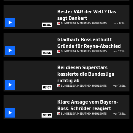
Bester VAR der Welt? Das
sagt Dankert

BUNDESLIGA MEDIATHEK HIGHLIGHTS
vor 8 Std.
01:04
Gladbach-Boss enthüllt
Gründe für Reyna-Abschied

BUNDESLIGA MEDIATHEK HIGHLIGHTS
vor 12 Std.
00:56
Bei diesen Superstars
kassierte die Bundesliga
richtig ab

BUNDESLIGA MEDIATHEK HIGHLIGHTS
vor 12 Std.
03:01
Klare Ansage vom Bayern-
Boss: Schröder reagiert

BUNDESLIGA MEDIATHEK HIGHLIGHTS
vor 12 Std.
00:39