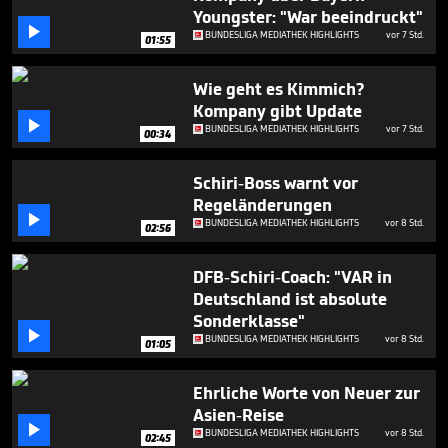
minute,
Youngster: "War beeindruckt"
39

BUNDESLIGA MEDIATHEK HIGHLIGHTS
vor 7 Std.
seconds
01:55
Wie geht es Kimmich?
Kompany gibt Update

BUNDESLIGA MEDIATHEK HIGHLIGHTS
vor 7 Std.
00:34
Schiri-Boss warnt vor
Regeländerungen

BUNDESLIGA MEDIATHEK HIGHLIGHTS
vor 8 Std.
02:56
DFB-Schiri-Coach: "VAR in
Deutschland ist absolute
Sonderklasse"

BUNDESLIGA MEDIATHEK HIGHLIGHTS
vor 8 Std.
01:05
Ehrliche Worte von Neuer zur
Asien-Reise

BUNDESLIGA MEDIATHEK HIGHLIGHTS
vor 8 Std.
02:45