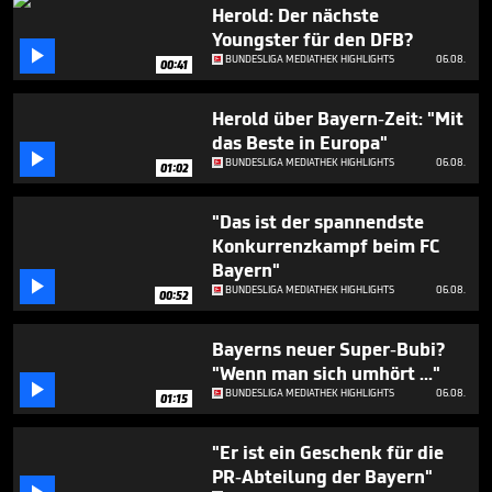
36
Herold: Der nächste
seconds
Youngster für den DFB?

BUNDESLIGA MEDIATHEK HIGHLIGHTS
06.08.
00:41
Herold über Bayern-Zeit: "Mit
das Beste in Europa"

BUNDESLIGA MEDIATHEK HIGHLIGHTS
06.08.
01:02
"Das ist der spannendste
Konkurrenzkampf beim FC
Bayern"

BUNDESLIGA MEDIATHEK HIGHLIGHTS
06.08.
00:52
Bayerns neuer Super-Bubi?
"Wenn man sich umhört ..."

BUNDESLIGA MEDIATHEK HIGHLIGHTS
06.08.
01:15
"Er ist ein Geschenk für die
PR-Abteilung der Bayern"