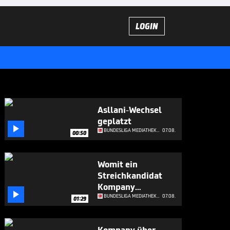
LOGIN
Asllani-Wechsel
geplatzt

BUNDESLIGA MEDIATHEK HIGHLIGHTS
07.08.
00:50
Womit ein
Streichkandidat
Kompany

beeindruckt
BUNDESLIGA MEDIATHEK HIGHLIGHTS
07.08.
01:29