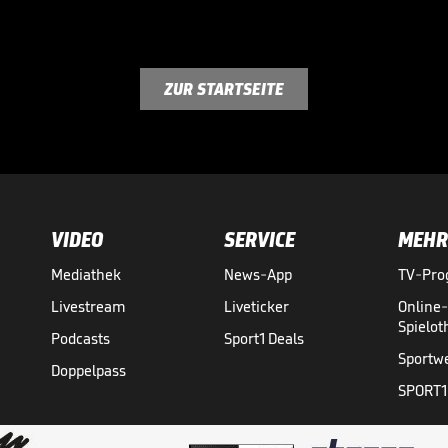
ZUR STARTSEITE
VIDEO
SERVICE
MEHR
Mediathek
News-App
TV-Pr
Livestream
Liveticker
Online
Spielo
Podcasts
Sport1 Deals
Sportw
Doppelpass
SPORT1