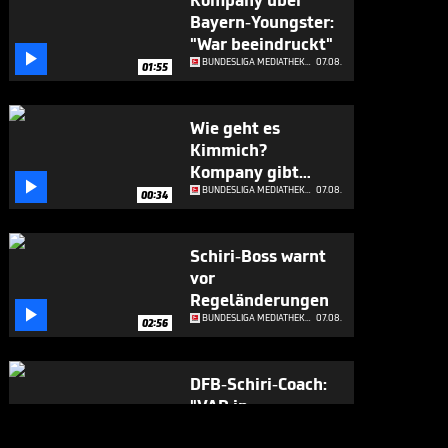
Kompany über
Bayern-Youngster:
"War beeindruckt"

BUNDESLIGA MEDIATHEK HIGHLIGHTS
07.08.
01:55
Wie geht es
Kimmich?
Kompany gibt

Update
BUNDESLIGA MEDIATHEK HIGHLIGHTS
07.08.
00:34
Schiri-Boss warnt
vor
Regeländerungen

BUNDESLIGA MEDIATHEK HIGHLIGHTS
07.08.
02:56
DFB-Schiri-Coach:
"VAR in
Deutschland ist

BUNDESLIGA MEDIATHEK HIGHLIGHTS
07.08.