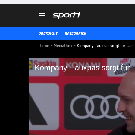

ÜBERSICHT
KATEGORIEN
Home
>
Mediathek
>
Kompany-Fauxpas sorgt für Lach
Kompany-Fauxpas sorgt für 
Kompany-Fauxpas sor
Wie war es für Bremen-Trainer O
nicht an der Seitenlinie anzusch
Vincent Kompany zunächst verse
BUNDESLIGA MEDIATHEK HIGHLIGHTS