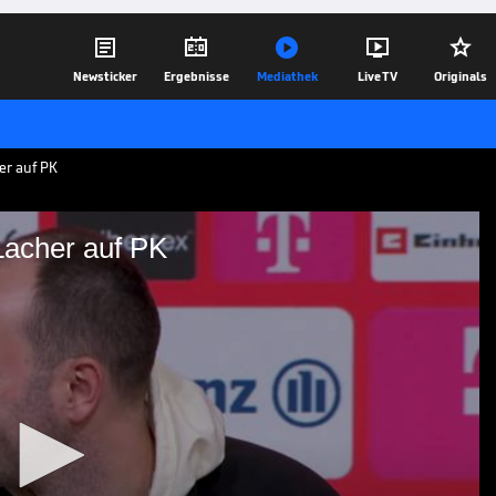





Newsticker
Ergebnisse
Mediathek
Live TV
Originals
er auf PK
Lacher auf PK
gt für Lacher auf PK
le Werner das Spiel aufgrund der Sperre
auen? Diese Frage will Bayern-Coach
hentlich beantworten.
08.02.25