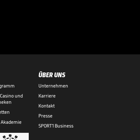
Bei diesen
Superstars
kassierte die

Bundesliga richtig
BUNDESLIGA MEDIATHEK HIGHLIGHTS
07.08.
03:01
ab
ÜBER UNS
ogramm
Unternehmen
-Casino und
Karriere
theken
Kontakt
etten
Presse
 Akademie
SPORT1 Business