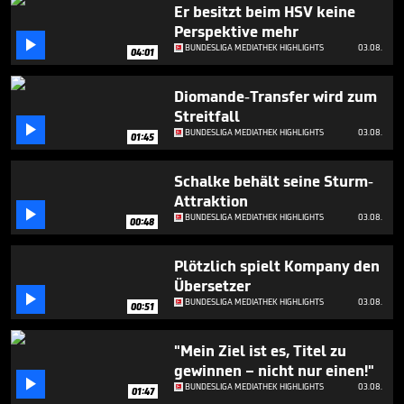
minute,
Er besitzt beim HSV keine
36
Perspektive mehr
seconds

BUNDESLIGA MEDIATHEK HIGHLIGHTS
03.08.
04:01
Diomande-Transfer wird zum
Streitfall

BUNDESLIGA MEDIATHEK HIGHLIGHTS
03.08.
01:45
Schalke behält seine Sturm-
Attraktion

BUNDESLIGA MEDIATHEK HIGHLIGHTS
03.08.
00:48
Plötzlich spielt Kompany den
Übersetzer

BUNDESLIGA MEDIATHEK HIGHLIGHTS
03.08.
00:51
"Mein Ziel ist es, Titel zu
gewinnen – nicht nur einen!"

BUNDESLIGA MEDIATHEK HIGHLIGHTS
03.08.
01:47