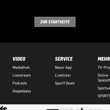
ZUR STARTSEITE
VIDEO
SERVICE
MEHR
Mediathek
News-App
TV-Pr
Livestream
Liveticker
Online
Spielo
Podcasts
Sport1 Deals
Sportw
Doppelpass
SPORT1