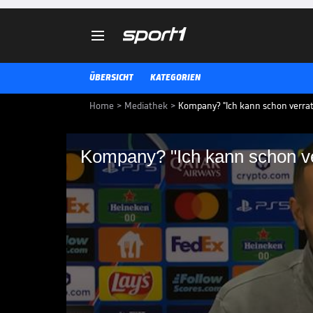

ÜBERSICHT
KATEGORIEN
Home
>
Mediathek
>
Kompany? "Ich kann schon verraten
Kompany? "Ich kann schon ver
Kompany? "Ich kann sc
Jonathan Tah spricht über die b
Kompany, der einst selbst ein We
CHAMPIONS LEAGUE