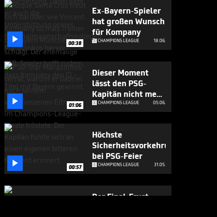
Ex-Bayern-Spieler
hat großen Wunsch
für Kompany

CHAMPIONS LEAGUE
18.06.
00:38
Dieser Moment
lässt den PSG-
Kapitän nicht mehr

los
CHAMPIONS LEAGUE
05.06.
01:06
Höchste
Sicherheitsvorkehrungen
bei PSG-Feier

CHAMPIONS LEAGUE
31.05.
00:57
Der Final-Frust
richtet sich auch an