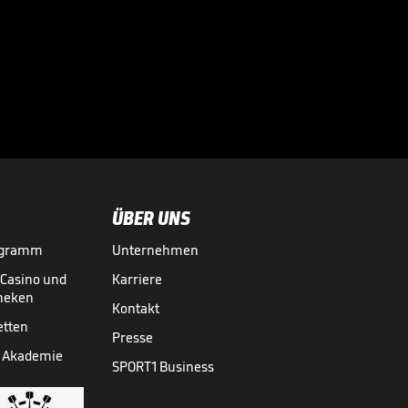
Große Worte nach
Final-Drama!

CHAMPIONS LEAGUE
30.05.
00:43
ÜBER UNS
ogramm
Unternehmen
-Casino und
Karriere
theken
Kontakt
etten
Presse
 Akademie
SPORT1 Business