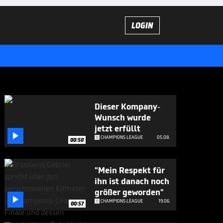
LOGIN
Dieser Kompany-
Wunsch wurde
jetzt erfüllt

CHAMPIONS LEAGUE
05.08.
00:50
"Mein Respekt für
ihn ist danach noch
größer geworden"

CHAMPIONS LEAGUE
19.06.
00:57