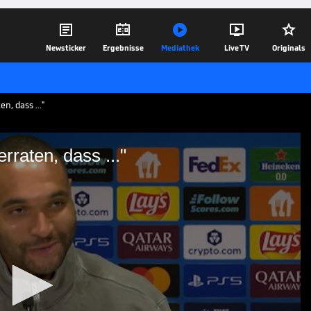





Newsticker
Ergebnisse
Mediathek
Live TV
Originals
, dass ..."
raten, dass ..."
hon verraten, dass ..."
esondere Beziehung zu Trainer Vincent
ltklasse-Innenverteidiger war.
28.01.26