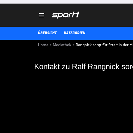

ÜBERSICHT
KATEGORIEN
Home
>
Mediathek
>
Rangnick sorgt für Streit in der M
Kontakt zu Ralf Rangn
Fühung des AC Milan
Geschäftsführer Ivan Gazidis v
Kontakt mit Ralf Rangnick auf.