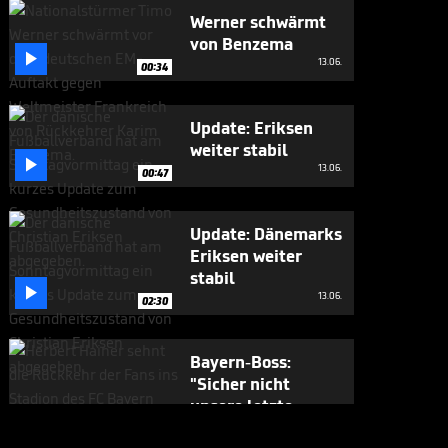
Werner schwärmt
von Benzema

13.06.
00:34
Update: Eriksen
weiter stabil

13.06.
00:47
Update: Dänemarks
Eriksen weiter
stabil

13.06.
02:30
Bayern-Boss:
"Sicher nicht
unsere letzte

Aktion dieser Art"
12.06.
00:43