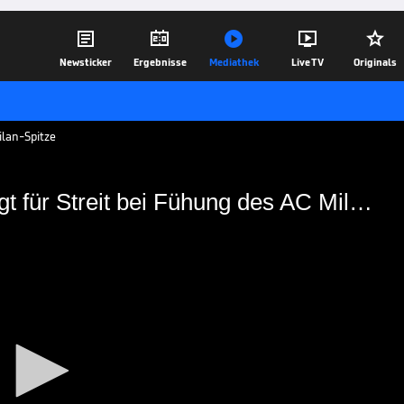





Newsticker
Ergebnisse
Mediathek
Live TV
Originals
ilan-Spitze
Kontakt zu Ralf Rangnick sorgt für Streit bei Fühung des AC Milan
ick sorgt für Streit bei
on AC Mailand nahm ohne Absprache
29.02.20