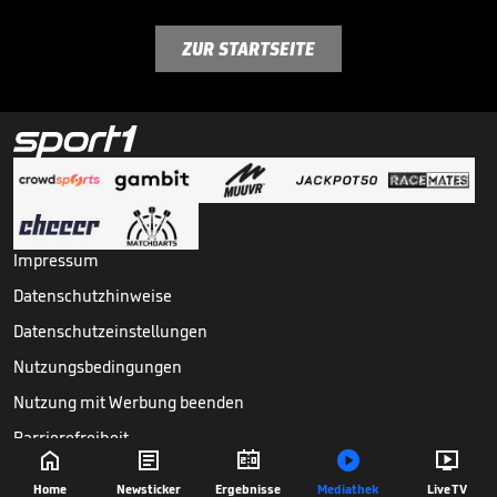
ZUR STARTSEITE
Impressum
Datenschutzhinweise
Datenschutzeinstellungen
Nutzungsbedingungen
Nutzung mit Werbung beenden
Barrierefreiheit





Copyright ©
2026
Sport1 GmbH. Alle Rechte vorbehalten.
Home
Newsticker
Ergebnisse
Mediathek
Live TV