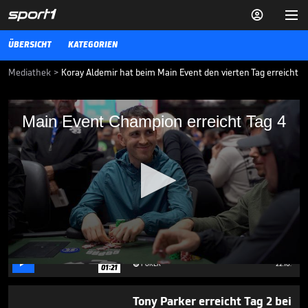


ÜBERSICHT
KATEGORIEN
Mediathek
>
Koray Aldemir hat beim Main Event den vierten Tag erreicht
Main Event Champion erreicht Tag 4
Main Event Champion erreicht Tag 4
Koray Aldemir gewann 2021 das Main Event der WSOP. Nun gehört er
zu noch fünf verbliebenen Ex-Champions, die Tag 4 des aktuellen
Main Events erreicht haben.
POKER
10.07.24
"Stefan Raab? Elton? Die
kannst du ja nicht ernst
nehmen!"

POKER
22.10.

01:21
0
seconds
of
Tony Parker erreicht Tag 2 bei
59