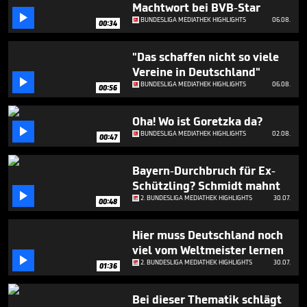
minute,
Machtwort bei BVB-Star
53

BUNDESLIGA MEDIATHEK HIGHLIGHTS
06.08.
00:34
seconds
"Das schaffen nicht so viele
Vereine in Deutschland"

BUNDESLIGA MEDIATHEK HIGHLIGHTS
06.08.
00:56
Oha! Wo ist Goretzka da?

BUNDESLIGA MEDIATHEK HIGHLIGHTS
02.08.
00:47
Bayern-Durchbruch für Ex-
Schützling? Schmidt mahnt

2. BUNDESLIGA MEDIATHEK HIGHLIGHTS
30.07.
00:48
Hier muss Deutschland noch
viel vom Weltmeister lernen

2. BUNDESLIGA MEDIATHEK HIGHLIGHTS
30.07.
01:36
Bei dieser Thematik schlägt