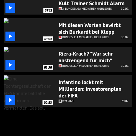
Kult-Trainer Schmidt Alarm

2. BUNDESLIGA MEDIATHEK HIGHLIGHTS
30.07.
01:22
Mit diesen Worten bewirbt
sich Burkardt bei Klopp

BUNDESLIGA MEDIATHEK HIGHLIGHTS
30.07.
01:02
Riera-Krach? "War sehr
anstrengend für mich"

BUNDESLIGA MEDIATHEK HIGHLIGHTS
30.07.
01:30
Infantino lockt mit
Milliarden: Investorenplan
der FIFA

WM 2026
29.07.
00:53