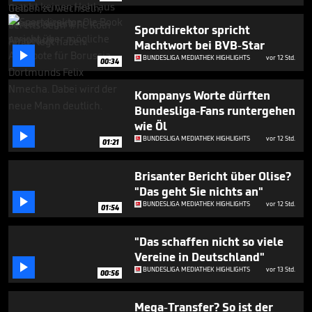
minutes,
5
seconds
Sportdirektor spricht
Machtwort bei BVB-Star

BUNDESLIGA MEDIATHEK HIGHLIGHTS
vor 12 Std.
00:34
Kompanys Worte dürften
Bundesliga-Fans runtergehen
wie Öl

BUNDESLIGA MEDIATHEK HIGHLIGHTS
vor 12 Std.
01:21
Brisanter Bericht über Olise?
"Das geht Sie nichts an"

BUNDESLIGA MEDIATHEK HIGHLIGHTS
vor 12 Std.
01:54
"Das schaffen nicht so viele
Vereine in Deutschland"

BUNDESLIGA MEDIATHEK HIGHLIGHTS
vor 13 Std.
00:56
Mega-Transfer? So ist der