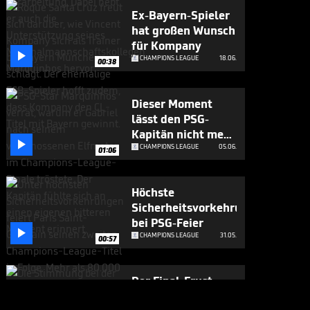
Ex-Bayern-Spieler
hat großen Wunsch
für Kompany

CHAMPIONS LEAGUE
18.06.
00:38
Dieser Moment
lässt den PSG-
Kapitän nicht mehr

los
CHAMPIONS LEAGUE
05.06.
01:06
Höchste
Sicherheitsvorkehrungen
bei PSG-Feier

CHAMPIONS LEAGUE
31.05.
00:57
Der Final-Frust
richtet sich auch an