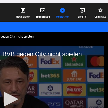





Newsticker
Ergebnisse
Mediathek
Live TV
Originals
 gegen City nicht spielen
m BVB gegen City nicht spielen
ird beim BVB gegen City
 dass Aaron Anselmino im Gegensatz zum
hester City auflaufen wird. Der Coach