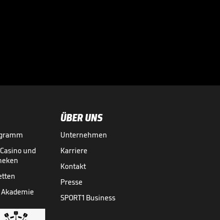
Große Worte nach
Final-Drama!

CHAMPIONS LEAGUE
30.05.
00:43
ÜBER UNS
ogramm
Unternehmen
-Casino und
Karriere
theken
Kontakt
etten
Presse
 Akademie
SPORT1 Business