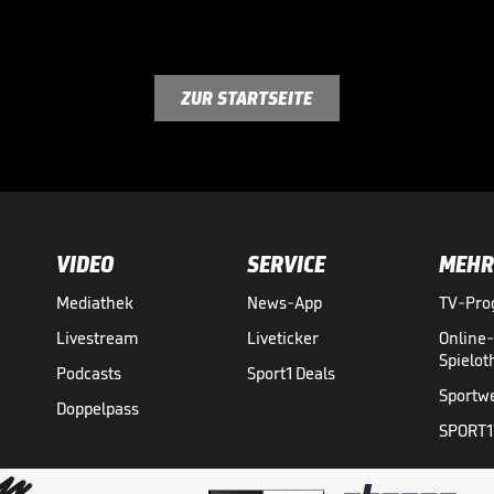
ZUR STARTSEITE
VIDEO
SERVICE
MEHR
Mediathek
News-App
TV-Pr
Livestream
Liveticker
Online
Spielo
Podcasts
Sport1 Deals
Sportw
Doppelpass
SPORT1