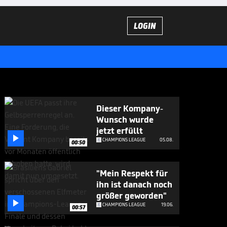
LOGIN
Dieser Kompany-
Wunsch wurde
jetzt erfüllt

CHAMPIONS LEAGUE
05.08.
00:50
"Mein Respekt für
ihn ist danach noch
größer geworden"

CHAMPIONS LEAGUE
19.06.
00:57