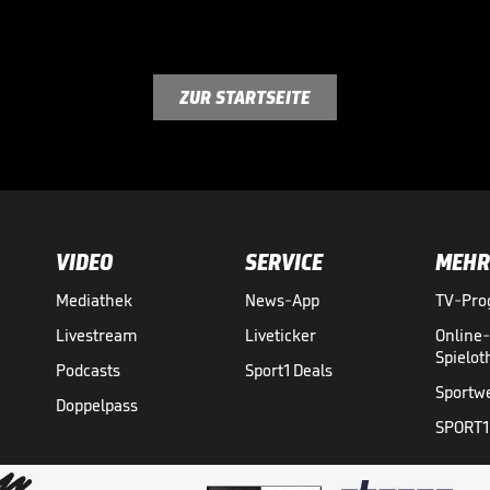
ZUR STARTSEITE
VIDEO
SERVICE
MEHR
Mediathek
News-App
TV-Pr
Livestream
Liveticker
Online
Spielo
Podcasts
Sport1 Deals
Sportw
Doppelpass
SPORT1