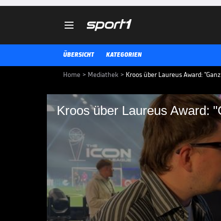

ÜBERSICHT
KATEGORIEN
Home
>
Mediathek
>
Kroos über Laureus Award: "Ganz
Kroos über Laureus Award: 
Kroos über Laureus 
Ehre"
Toni Kroos spricht im exklusiven
Terminkalender und seinen Lau
ICON LEAGUE