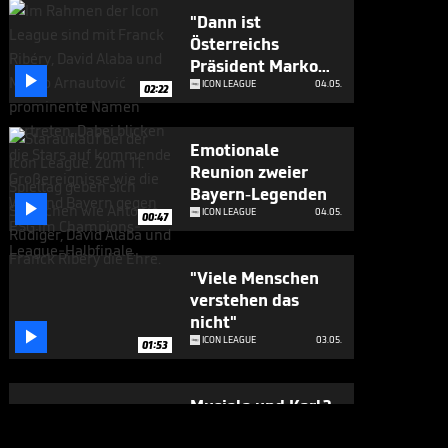
"Dann ist
Österreichs
Präsident Marko

Arnautovic"
ICON LEAGUE
04.05.
02:22
Emotionale
Reunion zweier
Bayern-Legenden

ICON LEAGUE
04.05.
00:47
"Viele Menschen
verstehen das
nicht"

ICON LEAGUE
03.05.
01:53
Musiala und Karl?
"Das wird zu