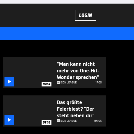
LOGIN
"Man kann nicht
mehr von One-Hit-
Wonder sprechen"

ICON LEAGUE
17.05.
02:14
Das größte
Feierbiest? "Der
steht neben dir"

ICON LEAGUE
04.05.
01:16