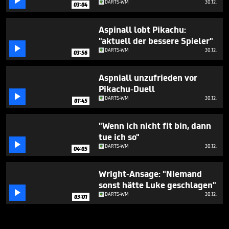

DARTS-WM
30.12.
03:04
Aspinall lobt Pikachu:
"aktuell der bessere Spieler"

DARTS-WM
30.12.
03:56
Aspniall unzufrieden vor
Pikachu-Duell

DARTS-WM
30.12.
01:45
"Wenn ich nicht fit bin, dann
tue ich so"

DARTS-WM
30.12.
04:05
Wright-Ansage: "Niemand
sonst hätte Luke geschlagen"

DARTS-WM
30.12.
03:01