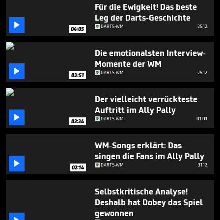
2
Für die Ewigkeit! Das beste
minutes,
Leg der Darts-Geschichte
36

DARTS-WM
25.12.
seconds
04:05
Die emotionalsten Interview-
Momente der WM

DARTS-WM
25.12.
03:51
Der vielleicht verrückteste
Auftritt im Ally Pally

DARTS-WM
01.01.
02:34
WM-Songs erklärt: Das
singen die Fans im Ally Pally

DARTS-WM
31.12.
02:14
Selbstkritische Analyse!
Deshalb hat Dobey das Spiel
gewonnen