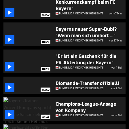
Konkurrenzkampf beim FC
minutes,
19
Bayern"
seconds

BUNDESLIGA MEDIATHEK HIGHLIGHTS
vor 47 Min.
00:52
Bayerns neuer Super-Bubi?
"Wenn man sich umhört ..."

BUNDESLIGA MEDIATHEK HIGHLIGHTS
vor 57 Min.
01:29
"Er ist ein Geschenk für die
PR-Abteilung der Bayern"

BUNDESLIGA MEDIATHEK HIGHLIGHTS
vor 1 Std.
01:19
Diomande-Transfer offiziell!

BUNDESLIGA MEDIATHEK HIGHLIGHTS
vor 2 Std.
00:52
Champions-League-Ansage
von Kompany

BUNDESLIGA MEDIATHEK HIGHLIGHTS
vor 4 Std.
01:41