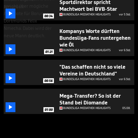
Sportdirektor spricht
Machtwort bei BVB-Star

BUNDESLIGA MEDIATHEK HIGHLIGHTS
vor 5 Std.
00:34
Kompanys Worte dürften
Bundesliga-Fans runtergehen
wie Öl

BUNDESLIGA MEDIATHEK HIGHLIGHTS
vor 6 Std.
01:21
"Das schaffen nicht so viele
Vereine in Deutschland"

BUNDESLIGA MEDIATHEK HIGHLIGHTS
vor 6 Std.
00:56
Mega-Transfer? So ist der
Stand bei Diomande

BUNDESLIGA MEDIATHEK HIGHLIGHTS
05.08.
01:00