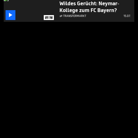
Wildes Gerücht: Neymar-
Kollege zum FC Bayern?

TRANSFERMARKT
15.07.

01:16