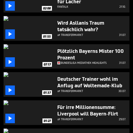
für Lacher

FANTALK
21.10.
02:08
Wird Asllanis Traum
tatsächlich wahr?

TRANSFERMARKT
31.07.

01:55
Plötzlich Bayerns Mister 100
Prozent

BUNDESLIGA MEDIATHEK HIGHLIGHTS
31.07.
07:17
Deutscher Trainer wohl im
Anflug auf Woltemade-Klub

TRANSFERMARKT
30.07.

01:37
Für irre Millionensumme:
Liverpool will Bayern-Flirt

TRANSFERMARKT
29.07.

01:27