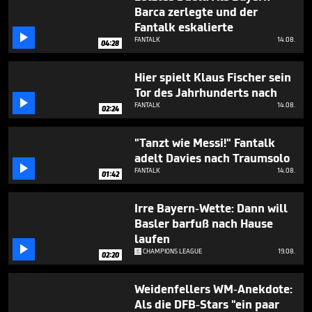
seconds
Barca zerlegte und der
Fantalk eskalierte

FANTALK
14.08.
04:28
Hier spielt Klaus Fischer sein
Tor des Jahrhunderts nach

FANTALK
14.08.
02:24
"Tanzt wie Messi!" Fantalk
adelt Davies nach Traumsolo

FANTALK
14.08.
01:42
Irre Bayern-Wette: Dann will
Basler barfuß nach Hause
laufen

CHAMPIONS LEAGUE
19.08.
02:20
Weidenfellers WM-Anekdote:
Als die DFB-Stars "ein paar