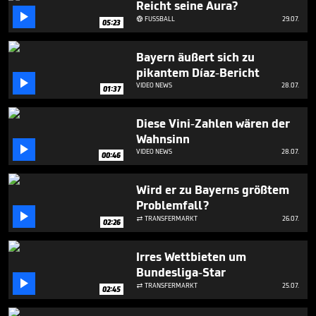
Reicht seine Aura?

FUSSBALL
29.07.

05:23
Bayern äußert sich zu
pikantem Díaz-Bericht

VIDEO NEWS
28.07.
01:37
Diese Vini-Zahlen wären der
Wahnsinn

VIDEO NEWS
28.07.
00:46
Wird er zu Bayerns größtem
Problemfall?

TRANSFERMARKT
26.07.

02:26
Irres Wettbieten um
Bundesliga-Star

TRANSFERMARKT
25.07.

02:45