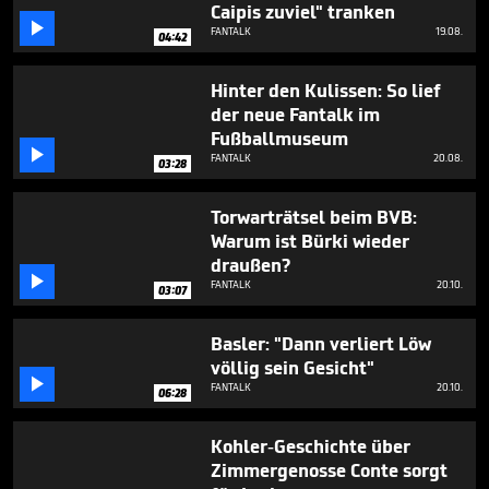
Caipis zuviel" tranken

FANTALK
19.08.
04:42
Hinter den Kulissen: So lief
der neue Fantalk im
Fußballmuseum

FANTALK
20.08.
03:28
Torwarträtsel beim BVB:
Warum ist Bürki wieder
draußen?

FANTALK
20.10.
03:07
Basler: "Dann verliert Löw
völlig sein Gesicht"

FANTALK
20.10.
06:28
Kohler-Geschichte über
Zimmergenosse Conte sorgt