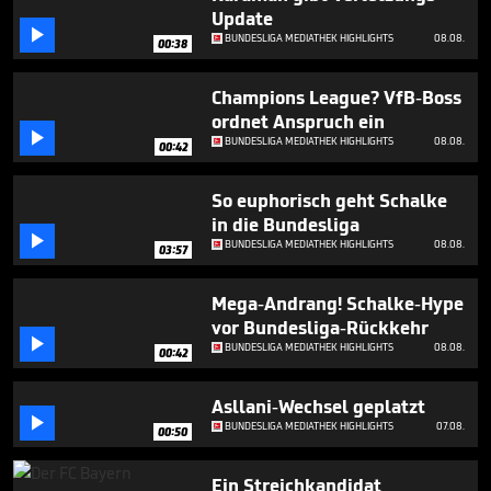
minutes,
Update
29

BUNDESLIGA MEDIATHEK HIGHLIGHTS
08.08.
seconds
00:38
Champions League? VfB-Boss
ordnet Anspruch ein

BUNDESLIGA MEDIATHEK HIGHLIGHTS
08.08.
00:42
So euphorisch geht Schalke
in die Bundesliga

BUNDESLIGA MEDIATHEK HIGHLIGHTS
08.08.
03:57
Mega-Andrang! Schalke-Hype
vor Bundesliga-Rückkehr

BUNDESLIGA MEDIATHEK HIGHLIGHTS
08.08.
00:42
Asllani-Wechsel geplatzt

BUNDESLIGA MEDIATHEK HIGHLIGHTS
07.08.
00:50
Ein Streichkandidat