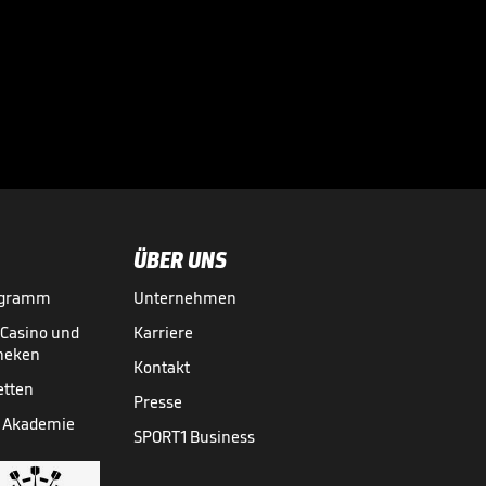
"Ich habe noch
Hunger!"

BUNDESLIGA MEDIATHEK HIGHLIGHTS
04.08.
01:22
ÜBER UNS
ogramm
Unternehmen
-Casino und
Karriere
theken
Kontakt
etten
Presse
 Akademie
SPORT1 Business