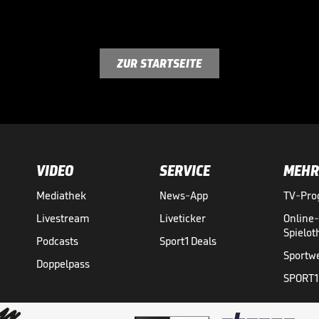
ZUR STARTSEITE
VIDEO
SERVICE
MEHR
Mediathek
News-App
TV-Pr
Livestream
Liveticker
Online
Spielo
Podcasts
Sport1 Deals
Sportw
Doppelpass
SPORT1