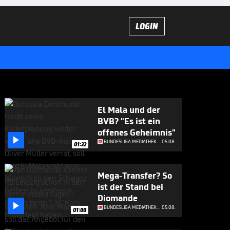
LOGIN
El Mala und der
BVB? "Es ist ein
offenes Geheimnis"

BUNDESLIGA MEDIATHEK HIGHLIGHTS
05.08.
01:22
Mega-Transfer? So
ist der Stand bei
Diomande

BUNDESLIGA MEDIATHEK HIGHLIGHTS
05.08.
01:00