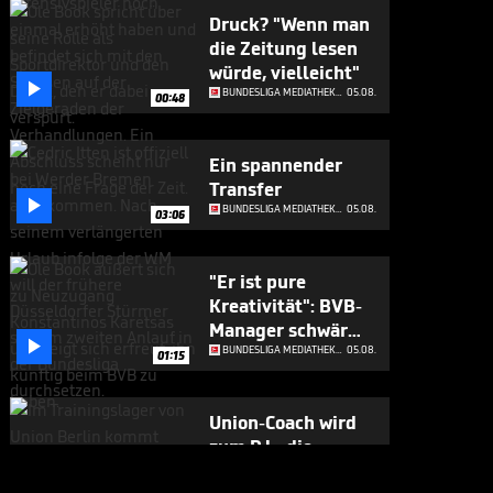
Druck? "Wenn man
die Zeitung lesen
würde, vielleicht"

BUNDESLIGA MEDIATHEK HIGHLIGHTS
05.08.
00:48
Ein spannender
Transfer

BUNDESLIGA MEDIATHEK HIGHLIGHTS
05.08.
03:06
"Er ist pure
Kreativität": BVB-
Manager schwärmt

von Neuzugang
BUNDESLIGA MEDIATHEK HIGHLIGHTS
05.08.
01:15
Union-Coach wird
zum DJ - die
Spieler feiern ihn

BUNDESLIGA MEDIATHEK HIGHLIGHTS
05.08.