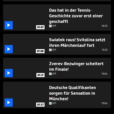
Das hat in der Tennis-
Geschichte zuvor erst einer
geschafft

ATP
18.05.
01:07
Swiatek raus! Svitolina setzt
ihren Märchenlauf fort

ATP
15.05.
01:00
Zverev-Bezwinger scheitert
im Finale!

ATP
19.04.
01:21
Deutsche Qualifikanten
sorgen für Sensation in
München!

ATP
19.04.
01:37