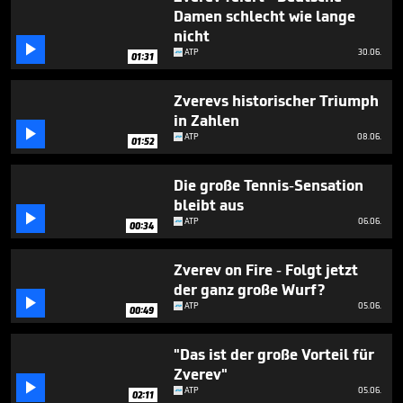
33
Damen schlecht wie lange
seconds
nicht

ATP
30.06.
01:31
Zverevs historischer Triumph
in Zahlen

ATP
08.06.
01:52
Die große Tennis-Sensation
bleibt aus

ATP
06.06.
00:34
Zverev on Fire - Folgt jetzt
der ganz große Wurf?

ATP
05.06.
00:49
"Das ist der große Vorteil für
Zverev"

ATP
05.06.
02:11