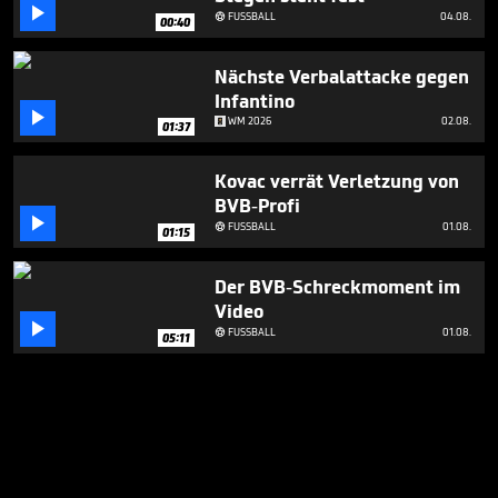

FUSSBALL
04.08.

00:40
Nächste Verbalattacke gegen
Infantino

WM 2026
02.08.
01:37
Kovac verrät Verletzung von
BVB-Profi

FUSSBALL
01.08.

01:15
Der BVB-Schreckmoment im
Video

FUSSBALL
01.08.

05:11