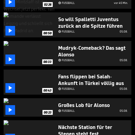

3
FUSSBALL
vor 45 Min.

02:26
minutes,
2
seconds
So will Spalletti Juventus
zurück an die Spitze führen

FUSSBALL
05.08.

00:50
Mudryk-Comeback? Das sagt
Alonso

FUSSBALL
05.08.

00:33
Fans flippen bei Salah-
Ankunft in Türkei völlig aus

FUSSBALL
05.08.

00:43
Großes Lob für Alonso

FUSSBALL
05.08.

00:23
Nächste Station für ter
Stegen steht fest