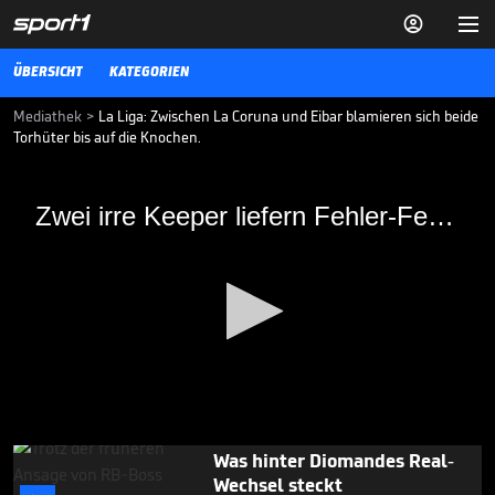


ÜBERSICHT
KATEGORIEN
Mediathek
>
La Liga: Zwischen La Coruna und Eibar blamieren sich beide
Torhüter bis auf die Knochen.
Zwei irre Keeper liefern Fehler-Festival
Zwei irre Keeper liefern Fehler-Festival
Zwischen La Coruna und Eibar blamieren sich beide Torhüter bis auf
die Knochen. Einer muss dafür bitter bezahlen...
FUSSBALL
04.03.18
Die "Galaktischen" der 2.
Liga? Wolfsburgs große Ziele

FUSSBALL
vor 19 Min.

03:17
0
Was hinter Diomandes Real-
seconds
Wechsel steckt
of