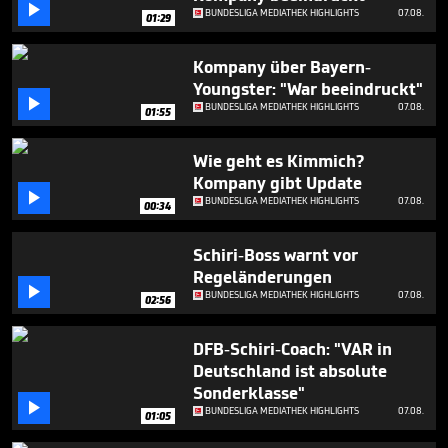
seconds

BUNDESLIGA MEDIATHEK HIGHLIGHTS
07.08.
01:29
Kompany über Bayern-
Youngster: "War beeindruckt"

BUNDESLIGA MEDIATHEK HIGHLIGHTS
07.08.
01:55
Wie geht es Kimmich?
Kompany gibt Update

BUNDESLIGA MEDIATHEK HIGHLIGHTS
07.08.
00:34
Schiri-Boss warnt vor
Regeländerungen

BUNDESLIGA MEDIATHEK HIGHLIGHTS
07.08.
02:56
DFB-Schiri-Coach: "VAR in
Deutschland ist absolute
Sonderklasse"

BUNDESLIGA MEDIATHEK HIGHLIGHTS
07.08.
01:05