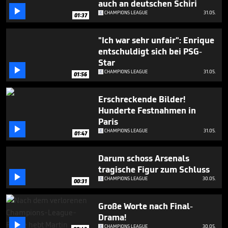
auch an deutschen Schiri

CHAMPIONS LEAGUE
31.05.
01:37
"Ich war sehr unfair": Enrique
entschuldigt sich bei PSG-
Star

CHAMPIONS LEAGUE
31.05.
01:56
Erschreckende Bilder!
Hunderte Festnahmen in
Paris

CHAMPIONS LEAGUE
31.05.
01:47
Darum schoss Arsenals
tragische Figur zum Schluss

CHAMPIONS LEAGUE
30.05.
00:31
Große Worte nach Final-
Drama!

CHAMPIONS LEAGUE
30.05.