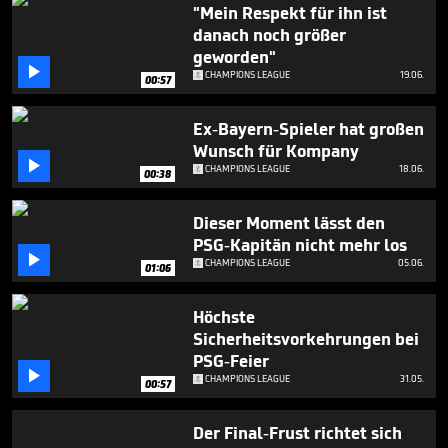
seconds
"Mein Respekt für ihn ist
danach noch größer
geworden"

CHAMPIONS LEAGUE
19.06.
00:57
Ex-Bayern-Spieler hat großen
Wunsch für Kompany

CHAMPIONS LEAGUE
18.06.
00:38
Dieser Moment lässt den
PSG-Kapitän nicht mehr los

CHAMPIONS LEAGUE
05.06.
01:06
Höchste
Sicherheitsvorkehrungen bei
PSG-Feier

CHAMPIONS LEAGUE
31.05.
00:57
Der Final-Frust richtet sich