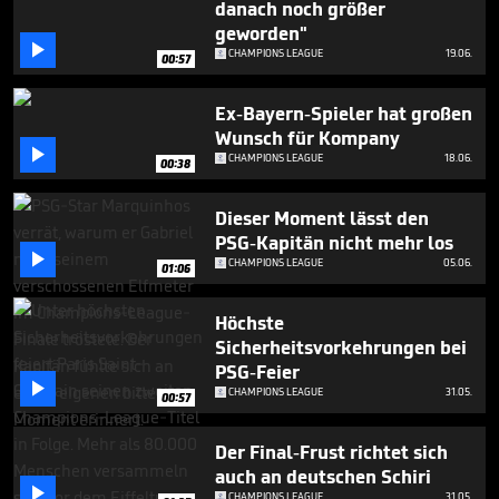
danach noch größer
42
seconds
geworden"

CHAMPIONS LEAGUE
19.06.
00:57
Ex-Bayern-Spieler hat großen
Wunsch für Kompany

CHAMPIONS LEAGUE
18.06.
00:38
Dieser Moment lässt den
PSG-Kapitän nicht mehr los

CHAMPIONS LEAGUE
05.06.
01:06
Höchste
Sicherheitsvorkehrungen bei
PSG-Feier

CHAMPIONS LEAGUE
31.05.
00:57
Der Final-Frust richtet sich
auch an deutschen Schiri

CHAMPIONS LEAGUE
31.05.