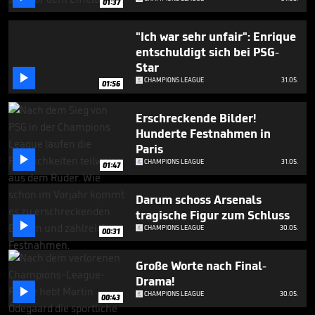
01:37
"Ich war sehr unfair": Enrique
entschuldigt sich bei PSG-
Star

CHAMPIONS LEAGUE
31.05.
01:56
Erschreckende Bilder!
Hunderte Festnahmen in
Paris

CHAMPIONS LEAGUE
31.05.
01:47
Darum schoss Arsenals
tragische Figur zum Schluss

CHAMPIONS LEAGUE
30.05.
00:31
Große Worte nach Final-
Drama!

CHAMPIONS LEAGUE
30.05.
00:43