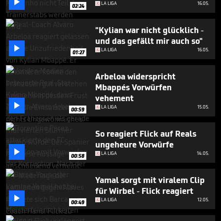

seconds
LA LIGA
16.05.
02:24
"Kylian war nicht glücklich -
und das gefällt mir auch so"

LA LIGA
16.05.
01:27
Arbeloa widerspricht
Mbappés Vorwürfen
vehement

LA LIGA
15.05.
00:59
So reagiert Flick auf Reals
ungeheure Vorwürfe

LA LIGA
14.05.
00:58
Yamal sorgt mit viralem Clip
für Wirbel - Flick reagiert

LA LIGA
12.05.
00:49