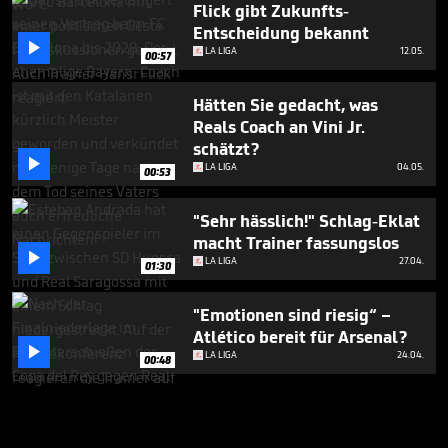
Flick gibt Zukunfts-
Entscheidung bekannt

LA LIGA
12.05.
00:57
Hätten Sie gedacht, was
Reals Coach an Vini Jr.
schätzt?

LA LIGA
04.05.
00:53
"Sehr hässlich!" Schlag-Eklat
macht Trainer fassungslos

LA LIGA
27.04.
01:30
"Emotionen sind riesig“ –
Atlético bereit für Arsenal?

LA LIGA
24.04.
00:48