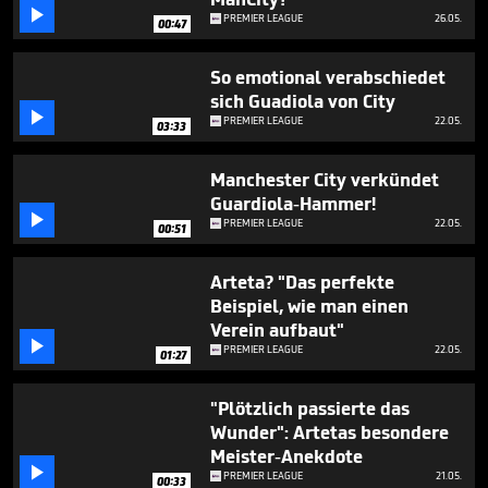
seconds

PREMIER LEAGUE
26.05.
00:47
So emotional verabschiedet
sich Guadiola von City

PREMIER LEAGUE
22.05.
03:33
Manchester City verkündet
Guardiola-Hammer!

PREMIER LEAGUE
22.05.
00:51
Arteta? "Das perfekte
Beispiel, wie man einen
Verein aufbaut"

PREMIER LEAGUE
22.05.
01:27
"Plötzlich passierte das
Wunder": Artetas besondere
Meister-Anekdote

PREMIER LEAGUE
21.05.
00:33