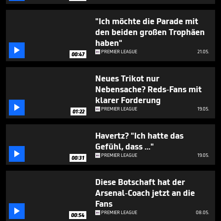
"Ich möchte die Parade mit
den beiden großen Trophäen
haben"

PREMIER LEAGUE
21.05.
00:47
Neues Trikot nur
Nebensache? Reds-Fans mit
klarer Forderung

PREMIER LEAGUE
19.05.
01:22
Havertz? "Ich hatte das
Gefühl, dass ..."

PREMIER LEAGUE
19.05.
00:31
Diese Botschaft hat der
Arsenal-Coach jetzt an die
Fans

PREMIER LEAGUE
08.05.
00:54