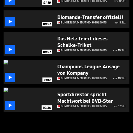

BUNDESLIGA MEDIATHEK HIGHLIGHTS
vor 8 Std.
01:19
Diomande-Transfer offiziell!

BUNDESLIGA MEDIATHEK HIGHLIGHTS
vor 9 Std.
00:52
Das Netz feiert dieses
Schalke-Trikot

BUNDESLIGA MEDIATHEK HIGHLIGHTS
vor 10 Std.
00:57
Champions-League-Ansage
von Kompany

BUNDESLIGA MEDIATHEK HIGHLIGHTS
vor 10 Std.
01:41
Sportdirektor spricht
Machtwort bei BVB-Star

BUNDESLIGA MEDIATHEK HIGHLIGHTS
vor 12 Std.
00:34