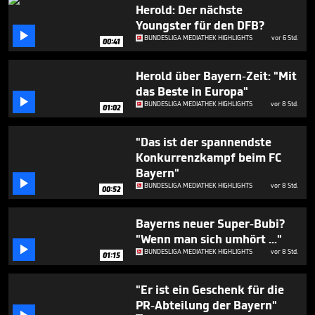
34
Herold: Der nächste
seconds
Youngster für den DFB?

BUNDESLIGA MEDIATHEK HIGHLIGHTS
vor 6 Std.
00:41
Herold über Bayern-Zeit: "Mit
das Beste in Europa"

BUNDESLIGA MEDIATHEK HIGHLIGHTS
vor 8 Std.
01:02
"Das ist der spannendste
Konkurrenzkampf beim FC
Bayern"

BUNDESLIGA MEDIATHEK HIGHLIGHTS
vor 8 Std.
00:52
Bayerns neuer Super-Bubi?
"Wenn man sich umhört ..."

BUNDESLIGA MEDIATHEK HIGHLIGHTS
vor 8 Std.
01:15
"Er ist ein Geschenk für die
PR-Abteilung der Bayern"